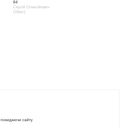
84
Сергій Олексійович
(Viber)
е покидаючи сайту.