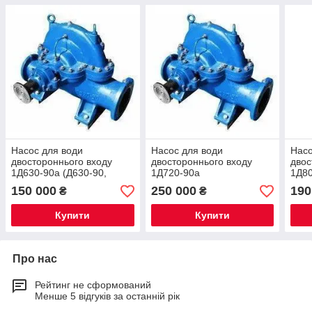
Насос для води
Насос для води
Насо
двостороннього входу
двостороннього входу
двос
1Д630-90а (Д630-90,
1Д720-90а
1Д80
8НДВ)
150 000
250 000
190
₴
₴
Купити
Купити
Про нас
Рейтинг не сформований
Менше 5 відгуків за останній рік