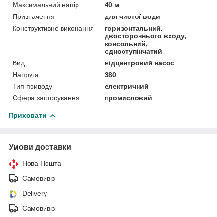
Максимальний напір
40 м
Призначення
для чистої води
Конструктивне виконання
горизонтальний,
двостороннього входу,
консольний,
одноступінчатий
Вид
відцентровий насос
Напруга
380
Тип приводу
електричний
Сфера застосування
промисловий
Приховати
Умови доставки
Нова Пошта
Самовивіз
Delivery
Самовивіз