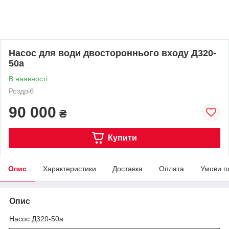
Насос для води двостороннього входу Д320-
50а
В наявності
Роздріб
90 000
₴
Купити
Опис
Характеристики
Доставка
Оплата
Умови п
Опис
Насос Д320-50а