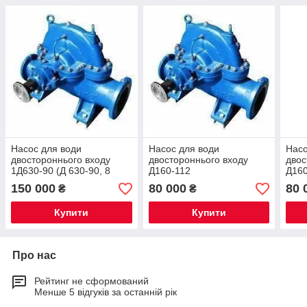
Насос для води
Насос для води
Насо
двостороннього входу
двостороннього входу
двос
1Д630-90 (Д 630-90, 8
Д160-112
Д160
НДВ)
150 000
80 000
80 
₴
₴
Купити
Купити
Про нас
Рейтинг не сформований
Менше 5 відгуків за останній рік