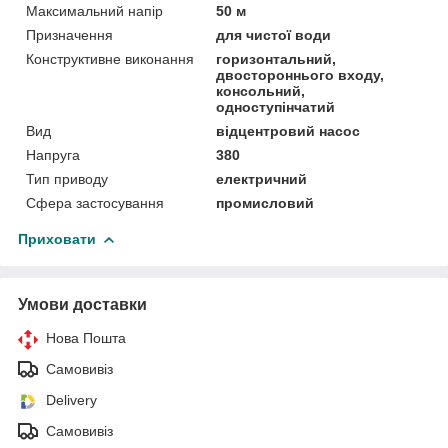
Максимальний напір
50 м
Призначення
для чистої води
Конструктивне виконання
горизонтальний,
двостороннього входу,
консольний,
одноступінчатий
Вид
відцентровий насос
Напруга
380
Тип приводу
електричний
Сфера застосування
промисловий
Приховати
Умови доставки
Нова Пошта
Самовивіз
Delivery
Самовивіз