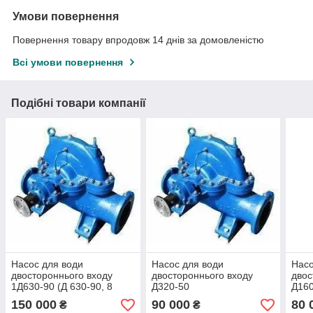
Умови повернення
Повернення товару впродовж 14 днів за домовленістю
Всі умови повернення
Подібні товари компанії
Насос для води
Насос для води
Насо
двостороннього входу
двостороннього входу
двос
1Д630-90 (Д 630-90, 8
Д320-50
Д160
НДВ)
150 000
90 000
80 
₴
₴