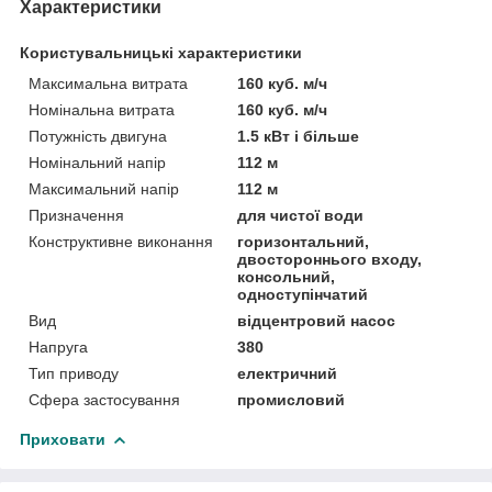
Характеристики
Користувальницькі характеристики
Максимальна витрата
160 куб. м/ч
Номінальна витрата
160 куб. м/ч
Потужність двигуна
1.5 кВт і більше
Номінальний напір
112 м
Максимальний напір
112 м
Призначення
для чистої води
Конструктивне виконання
горизонтальний,
двостороннього входу,
консольний,
одноступінчатий
Вид
відцентровий насос
Напруга
380
Тип приводу
електричний
Сфера застосування
промисловий
Приховати