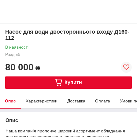
Насос для води двостороннього входу Д160-
112
В наявності
Роздріб
80 000
₴
Купити
Опис
Характеристики
Доставка
Оплата
Умови п
Опис
Наша компанія пропонує широкий асортимент обладнання
для систем водопостачання, опалення, дренажу та