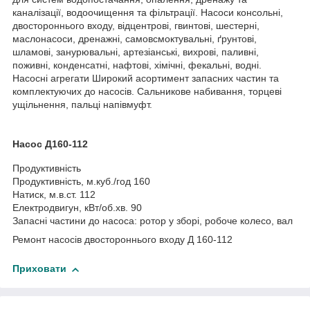
каналізації, водоочищення та фільтрації. Насоси консольні,
двостороннього входу, відцентрові, гвинтові, шестерні,
маслонасоси, дренажні, самовсмоктувальні, ґрунтові,
шламові, занурювальні, артезіанські, вихрові, паливні,
поживні, конденсатні, нафтові, хімічні, фекальні, водні.
Насосні агрегати Широкий асортимент запасних частин та
комплектуючих до насосів. Сальникове набивання, торцеві
ущільнення, пальці напівмуфт.
Насос Д160-112
Продуктивність
Продуктивність, м.куб./год 160
Натиск, м.в.ст. 112
Електродвигун, кВт/об.хв. 90
Запасні частини до насоса: ротор у зборі, робоче колесо, вал
Ремонт насосів двостороннього входу Д 160-112
Приховати