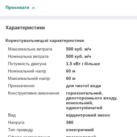
Приховати
Характеристики
Користувальницькі характеристики
Максимальна витрата
500 куб. м/ч
Номінальна витрата
500 куб. м/ч
Потужність двигуна
1.5 кВт і більше
Номінальний напір
60 м
Максимальний напір
60 м
Призначення
для чистої води
Конструктивне виконання
горизонтальний,
двостороннього входу,
консольний,
одноступінчатий
Вид
відцентровий насос
Напруга
380
Тип приводу
електричний
Сфера застосування
промисловий