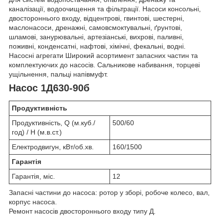
каналізації, водоочищення та фільтрації. Насоси консольні,
двостороннього входу, відцентрові, гвинтові, шестерні,
маслонасоси, дренажні, самовсмоктувальні, ґрунтові,
шламові, занурювальні, артезіанські, вихрові, паливні,
поживні, конденсатні, нафтові, хімічні, фекальні, водні.
Насосні агрегати Широкий асортимент запасних частин та
комплектуючих до насосів. Сальникове набивання, торцеві
ущільнення, пальці напівмуфт.
Насос 1Д630-90б
Продуктивність
Продуктивність, Q (м.куб./
500/60
год) / Н (м.в.ст.)
Електродвигун, кВт/об.хв.
160/1500
Гарантія
Гарантія, міс.
12
Запасні частини до насоса: ротор у зборі, робоче колесо, вал,
корпус насоса.
Ремонт насосів двостороннього входу типу Д.