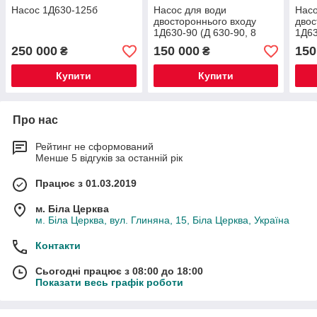
Насос 1Д630-125б
Насос для води
Насо
двостороннього входу
двос
1Д630-90 (Д 630-90, 8
1Д63
НДВ)
8НД
250 000
150 000
150
₴
₴
Купити
Купити
Про нас
Рейтинг не сформований
Менше 5 відгуків за останній рік
Працює з 01.03.2019
м. Біла Церква
м. Біла Церква, вул. Глиняна, 15, Біла Церква, Україна
Контакти
Сьогодні працює з 08:00 до 18:00
Показати весь графік роботи