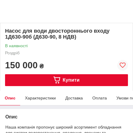
Насос для води двостороннього входу
1Д630-90б (Д630-90, 8 НДВ)
В наявності
Роздріб
150 000
₴
Купити
Опис
Характеристики
Доставка
Оплата
Умови п
Опис
Наша компанія пропонує широкий асортимент обладнання
для систем водопостачання, опалення, дренажу та