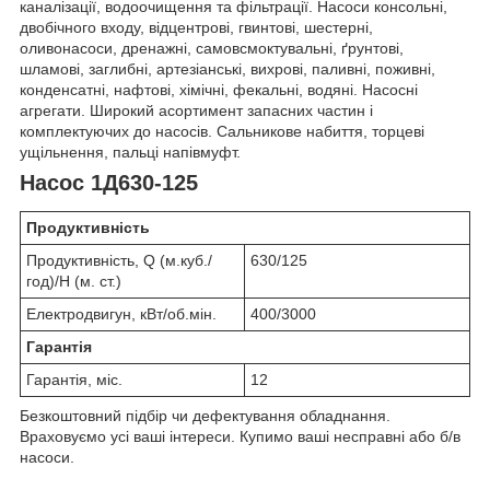
каналізації, водоочищення та фільтрації. Насоси консольні,
двобічного входу, відцентрові, гвинтові, шестерні,
оливонасоси, дренажні, самовсмоктувальні, ґрунтові,
шламові, заглибні, артезіанські, вихрові, паливні, поживні,
конденсатні, нафтові, хімічні, фекальні, водяні. Насосні
агрегати. Широкий асортимент запасних частин і
комплектуючих до насосів. Сальникове набиття, торцеві
ущільнення, пальці напівмуфт.
Насос 1Д630-125
Продуктивність
Продуктивність, Q (м.куб./
630/125
год)/Н (м. ст.)
Електродвигун, кВт/об.мін.
400/3000
Гарантія
Гарантія, міс.
12
Безкоштовний підбір чи дефектування обладнання.
Враховуємо усі ваші інтереси. Купимо ваші несправні або б/в
насоси.