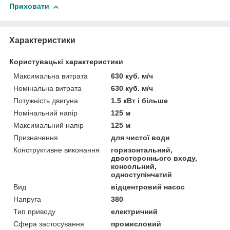
Приховати
Характеристики
Користувацькi характеристики
Максимальна витрата
630 куб. м/ч
Номінальна витрата
630 куб. м/ч
Потужність двигуна
1.5 кВт і більше
Номінальний напір
125 м
Максимальний напір
125 м
Призначення
для чистої води
Конструктивне виконання
горизонтальний,
двостороннього входу,
консольний,
одноступінчатий
Вид
відцентровий насос
Напруга
380
Тип приводу
електричний
Сфера застосування
промисловий