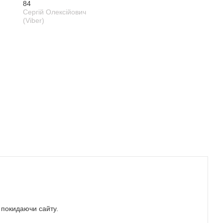
84
Сергій Олексійович
(Viber)
е покидаючи сайту.