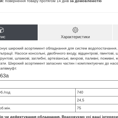
повернення товару протягом 14 днів
за домовленістю
пис
Характеристики
нує широкий асортимент обладнання для систем водопостачання, о
трації. Насоси консольні, двобічного входу, відцентрові, гвинтові, 
унтові, шламові, заглибні, артезіанські, вихрові, паливні, поживні, к
егати. Широкий асортимент запасних частин і комплектуючих до насо
напівмуфт.
-63а
б./год
740
24,5
об.мін.
75
р чи дефектування обладнання. Враховуємо усі ваші інтереси.