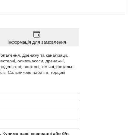
Інформація для замовлення
палення, дренажу та каналізації,
шестерні, оливонасоси, дренажні,
онденсатні, нафтові, хімічні, фекальні,
сів. Сальникове набиття, торцеві
 Купимо ваші несправні або б/в