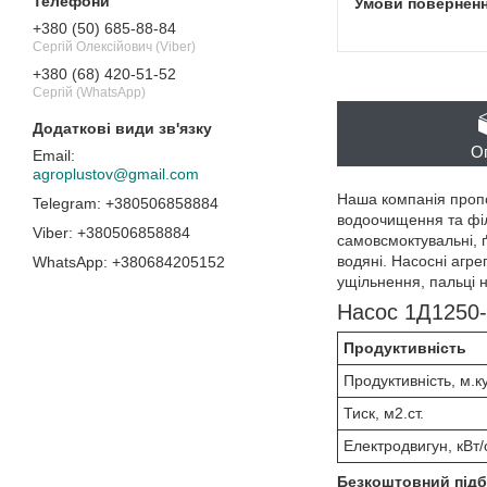
+380 (50) 685-88-84
Сергій Олексійович (Viber)
+380 (68) 420-51-52
Сергій (WhatsApp)
О
agroplustov@gmail.com
Наша компанія пропо
+380506858884
водоочищення та філь
+380506858884
самовсмоктувальні, ґр
водяні. Насосні агр
+380684205152
ущільнення, пальці 
Насос 1Д1250
Продуктивність
Продуктивність, м.ку
Тиск, м2.ст.
Електродвигун, кВт/
Безкоштовний підбі