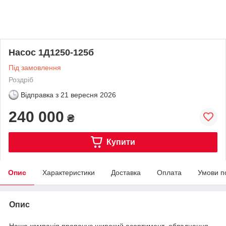
Насос 1Д1250-125б
Під замовлення
Роздріб
Відправка з
21 вересня 2026
240 000
₴
Купити
Опис
Характеристики
Доставка
Оплата
Умови п
Опис
Наша компанія пропонує широкий асортимент обладнання