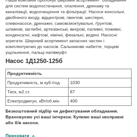
для систем водопостачання, опалення, дренажу та
каналізації, водоочищення та фільтрації. Насоси консольні,
двобічного входу, відцентрові, гвинтові, шестерні,
оливонасоси, дренажні, самовсмоктувальні, ґрунтові,
шламові, заглибні, артезіанські, вихрові, паливні, поживні,
конденсатні, нафтові, хімічні, фекальні, водяні. Насосні
агрегати. Широкий асортимент запасних частин і
комплектуючих до насосів. Сальникове набиття, торцеві
ущільнення, пальці напівмуфт.
Насос 1Д1250-125б
Продуктивність
Продуктивність, м.куб./год
1030
Тиск, м2.ст.
87
Електродвигун, кВт/об.мін.
400
Безкоштовний підбір чи дефектування обладнання.
Враховуємо усі ваші інтереси. Купимо ваші несправні
або б/в насоси.
Приховати