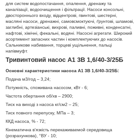
для систем водопостачання, опалення, дренажу та
каналізації, водоочищення і фільтрації. Насоси консольні,
двостороннього входу, відцентрові, гвинтові, шестерні,
масляні насоси, дренажні, самовсмоктуючі, ґрунтові, шламові,
заглибні, артезіанські, вихрові, паливні, поживні, конденсатні,
нафтові, хімічні, фекальні, водяні. Насосні агрегати. Широкий
асортимент запасних частин і комплектуючих до насосів.
Сальникове набивання, торцеві ущільнення, пальці
напівмуфт.
Тривинтовий насос А1 3В 1,6/40-3/25Б
Основні характеристики насоса А1 3В 1,6/40-3/25Б:
Подача м3/год – 3,24;
Потужність, споживана насосом, кВт - 6;
Частота обертання об/хв – 2900;
Тиск на виході з насоса кг/см2 – 25;
Тиск повного перепуску, МПа – 3;
ККД насоса, % - 72;
Кінематична в'язкість перекаживаемой середовища
(розрахункова), °ВУ - 10;