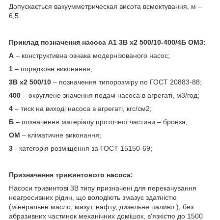
Допускається вакуумметрическая висота всмоктування, м –
6,5.
Приклад позначення насоса А1 3В х2 500/10-400/4Б ОМ3:
А
– конструктивна ознака модернізованого насос;
1
– порядкове виконання;
3В х2 500/10
– позначення типорозміру по ГОСТ 20883-88;
400
– округлене значення подачі насоса в агрегаті, м3/год;
4
– тиск на виході насоса в агрегаті, кгс/см2;
Б
– позначення матеріалу проточної частини – бронза;
ОМ
– кліматичне виконання;
3
- категорія розміщення за ГОСТ 15150-69;
Призначення тривинтового насоса:
Насоси тривинтові 3В типу призначені для перекачування
неагресивних рідин, що володіють змазує здатністю
(мінеральне масло, мазут, нафту, дизельне паливо ), без
абразивних частинок механічних домішок, в'язкістю до 1500