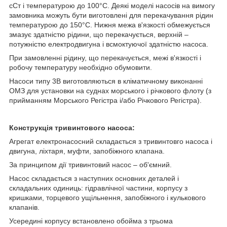
сСт і температурою до 100°С. Деякі моделі насосів на вимогу
замовника можуть бути виготовлені для перекачування рідин
температурою до 150°С. Нижня межа в'язкості обмежується
змазує здатністю рідини, що перекачується, верхній –
потужністю електродвигуна і всмоктуючої здатністю насоса.
При замовленні рідину, що перекачується, межі в'язкості і
робочу температуру необхідно обумовити.
Насоси типу 3В виготовляються в кліматичному виконанні
ОМЗ для установки на суднах морського і річкового флоту (з
прийманням Морського Регістра і/або Річкового Регістра).
Конструкція тривинтового насоса:
Агрегат електронасосний складається з тривинтовго насоса і
двигуна, ліхтаря, муфти, запобіжного клапана.
За принципом дії тривинтовий насос – об'ємний.
Насос складається з наступних основних деталей і
складальних одиниць: гідравлічної частини, корпусу з
кришками, торцевого ущільнення, запобіжного і кулькового
клапанів.
Усередині корпусу встановлено обойма з трьома