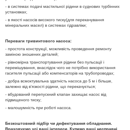
- в системах подачі мастильної рідини в суднових турбінних
установках;
- в якості насосів високого тиску(для перекачування
мінеральних масел) в системах гідравліки;
Переваги тривинтового насоса:
- простота конструкції, можливість проведення ремонту
заміною зношених деталей;
- рівномірна транспортування рідини без пульсації і
перемішування, внаслідок чого не потрібно використання
гасителя пульсації або компенсаторів на трубопроводах;
- добра всмоктувальна здатність насоса до 5 м і більше,
залежно від в'язкості рідини, що перекачується;
- вбудований перепускний клапан захищає насос від
підвищеного тиску;
- малошумність при роботі насоса.
Безкоштовний підбір чи дефектування обладнання.
Враховуємо усі ваші інтереси. Купимо ваші несправні