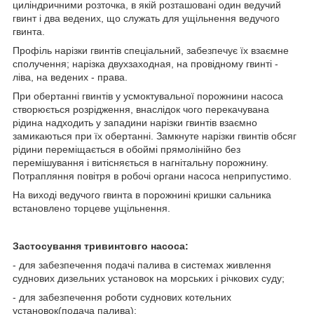
циліндричними розточка, в якій розташовані один ведучий
гвинт і два ведених, що служать для ущільнення ведучого
гвинта.
Профіль нарізки гвинтів спеціальний, забезпечує їх взаємне
сполучення; нарізка двухзаходная, на провідному гвинті -
ліва, на ведених - права.
При обертанні гвинтів у усмоктувальної порожнини насоса
створюється розрідження, внаслідок чого перекачувана
рідина надходить у западини нарізки гвинтів взаємно
замикаються при їх обертанні. Замкнуте нарізки гвинтів обсяг
рідини переміщається в обоймі прямолінійно без
перемішування і витісняється в нагнітальну порожнину.
Потрапляння повітря в робочі органи насоса неприпустимо.
На виході ведучого гвинта в порожнині кришки сальника
встановлено торцеве ущільнення.
Застосування тривинтовго насоса:
- для забезпечення подачі палива в системах живлення
суднових дизельних установок на морських і річкових суду;
- для забезпечення роботи суднових котельних
установок(подача палива);