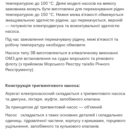
температурою до 100 °C. Деякі моделі насосів на вимогу
замовника можуть бути виготовлені для перекачування рідин
температурою до 150 °C. Нижня межа в'язкості обмежується
змащувальною здатністю рідини, що перекачується, верхній
— потужністю електродвигуна та всмоктувальної здатністю
насоса.
Під час замовлення перекачувану рідину, межі в'язкості та
робочу температуру необхідно обмовити.
Насоси типу 3В виготовляються в кліматичному виконанні
ОМЗ для встановлення на судах морського та річкового
флоту (з прийомом Морського Реєстру та/або Річного
Реєструменту).
Конструкція тригвинтового насоса:
Агрегат електронасосний складається з тригвинтового насоса
та двигуна, ліхтаря, муфти, запобіжного клапана.
За принципом дії тригвинтовий насос — об'ємний.
Насос складається з таких основних деталей і складальних
одиниць: гідравлічної частини, корпусу з кришками, торцевого
ущільнення, запобіжного та кулькового клапанів.