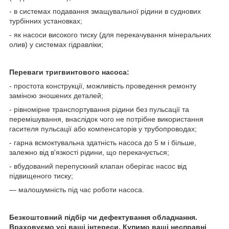
- в системах подавання змащувальної рідини в суднових
турбінних установках;
- як насоси високого тиску (для перекачування мінеральних
олив) у системах гідравліки;
Переваги тригвинтового насоса:
- простота конструкції, можливість проведення ремонту
заміною зношених деталей;
- рівномірне транспортування рідини без пульсації та
перемішування, внаслідок чого не потрібне використання
гасителя пульсації або компенсаторів у трубопроводах;
- гарна всмоктувальна здатність насоса до 5 м і більше,
залежно від в'язкості рідини, що перекачується;
- вбудований перепускний клапан оберігає насос від
підвищеного тиску;
— малошумність під час роботи насоса.
Безкоштовний підбір чи дефектування обладнання.
Враховуємо усі ваші інтереси. Купимо ваші несправні