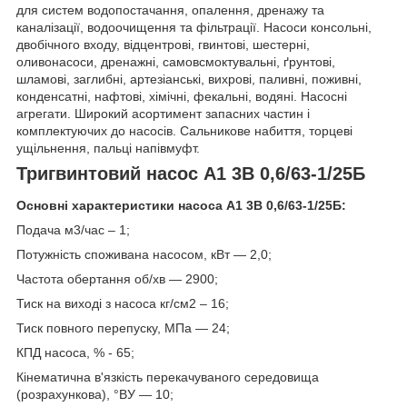
для систем водопостачання, опалення, дренажу та
каналізації, водоочищення та фільтрації. Насоси консольні,
двобічного входу, відцентрові, гвинтові, шестерні,
оливонасоси, дренажні, самовсмоктувальні, ґрунтові,
шламові, заглибні, артезіанські, вихрові, паливні, поживні,
конденсатні, нафтові, хімічні, фекальні, водяні. Насосні
агрегати. Широкий асортимент запасних частин і
комплектуючих до насосів. Сальникове набиття, торцеві
ущільнення, пальці напівмуфт.
Тригвинтовий насос А1 3В 0,6/63-1/25Б
Основні характеристики насоса А1 3В 0,6/63-1/25Б:
Подача м3/час – 1;
Потужність споживана насосом, кВт — 2,0;
Частота обертання об/хв — 2900;
Тиск на виході з насоса кг/см2 – 16;
Тиск повного перепуску, МПа — 24;
КПД насоса, % - 65;
Кінематична в'язкість перекачуваного середовища
(розрахункова), °BУ — 10;