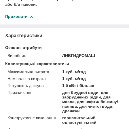
або б/в насоси.
Приховати
Характеристики
Основні атрибути
Виробник
ЛИВГИДРОМАШ
Користувацькi характеристики
Максимальна витрата
1 куб. м/год
Номінальна витрата
1 куб. м/год
Потужність двигуна
1.5 кВт і більше
Призначення
для брудної води, для
забруднених рідин, для
масла, для нафти/ бензину/
палива, для чистої води,
дренажні
Конструктивне виконання
горизонтальний
одноступінчатий