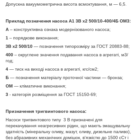
Допускна вакуумометрична висота всмоктування, м — 6,5.
Приклад позначення насоса А1 3В х2 500/10-400/4Б ОМ3:
А
– конструктивна ознака модернізованого насоса;
1
– порядкове виконання;
3В х2 500/10
— позначення типорозміру за ГОСТ 20883-88;
400
– округлене значення подавання насоса в агрегаті, м3/
год;
4
— тиск на виході насоса в агрегаті, кгс/см2;
Б
— позначення матеріалу проточної частини — бронза;
ОМ
— кліматичне виконання;
3
- категорія розміщення за ГОСТ 15150-69;
Призначення тригвинтового насоса:
Насоси тригвинтового типу 3 В призначені для
перекачування неагресивних рідин, що мають змащувальну
здатність (мінеральну оливу, мазут, оливу, дизельне паливо),
без абразивних механічних домішок, в'язкістю до 1500 сСт і