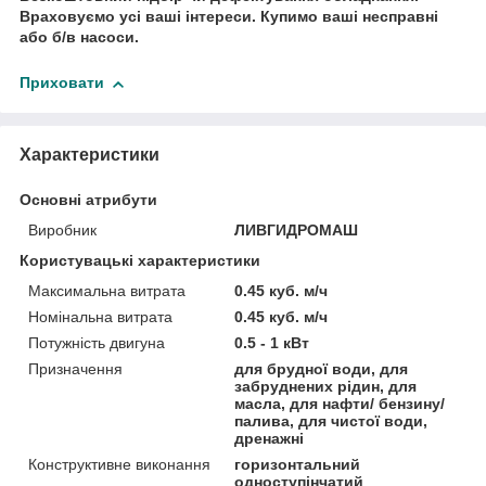
Враховуємо усі ваші інтереси. Купимо ваші несправні
або б/в насоси.
Приховати
Характеристики
Основні атрибути
Виробник
ЛИВГИДРОМАШ
Користувацькi характеристики
Максимальна витрата
0.45 куб. м/ч
Номінальна витрата
0.45 куб. м/ч
Потужність двигуна
0.5 - 1 кВт
Призначення
для брудної води, для
забруднених рідин, для
масла, для нафти/ бензину/
палива, для чистої води,
дренажні
Конструктивне виконання
горизонтальний
одноступінчатий