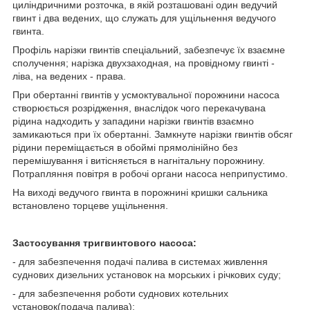
циліндричними розточка, в якій розташовані один ведучий
гвинт і два ведених, що служать для ущільнення ведучого
гвинта.
Профіль нарізки гвинтів спеціальний, забезпечує їх взаємне
сполучення; нарізка двухзаходная, на провідному гвинті -
ліва, на ведених - права.
При обертанні гвинтів у усмоктувальної порожнини насоса
створюється розрідження, внаслідок чого перекачувана
рідина надходить у западини нарізки гвинтів взаємно
замикаються при їх обертанні. Замкнуте нарізки гвинтів обсяг
рідини переміщається в обоймі прямолінійно без
перемішування і витісняється в нагнітальну порожнину.
Потрапляння повітря в робочі органи насоса неприпустимо.
На виході ведучого гвинта в порожнині кришки сальника
встановлено торцеве ущільнення.
Застосування тригвинтового насоса:
- для забезпечення подачі палива в системах живлення
суднових дизельних установок на морських і річкових суду;
- для забезпечення роботи суднових котельних
установок(подача палива);