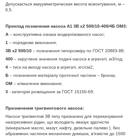
Допускається вакуумметрическая висота всмоктування, м –
6,5.
Приклад позначення насоса А1 3В х2 500/10-400/4Б ОМ3:
А
– конструктивна ознака модернізованого насос;
1
– порядкове виконання;
3В х2 500/10
– позначення типорозміру по ГОСТ 20883-88;
400
– округлене значення подачі насоса в агрегаті, м3/год;
4
– тиск на виході насоса в агрегаті, кгс/см2;
Б
– позначення матеріалу проточної частини – бронза;
ОМ
– кліматичне виконання;
3
- категорія розміщення за ГОСТ 15150-69;
Призначення тригвинтового насоса:
Насоси тригвинтові 3В типу призначені для перекачування
неагресивних рідин, що володіють змазує здатністю
(мінеральне масло, мазут, нафту, дизельне паливо ), без
абразивних частинок механічних домішок, в'язкістю до 1500