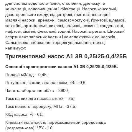
для систем водопостачання, опалення, дренажу та
каналізації, водоочищення і фільтрації. Насоси консольні,
двостороннього входу, відцентрові, гвинтові, шестерні,
масляні насоси, дренажні, самовсмоктуючі, ґрунтові, шламові,
заглибні, артезіанські, вихрові, паливні, поживні, конденсатні,
нафтові, хімічні, фекальні, водяні. Насосні агрегати. Широкий
асортимент запасних частин і комплектуючих до насосів.
Сальникове набивання, торцеві ущільнення, пальці
напівмуфт.
Тригвинтовий насос А1 3В 0,25/25-0,4/25Б
Основні характеристики насоса А1 3В 0,25/25-0,4/25Б:
Подача м3/год – 0,45;
Потужність, споживана насосом, кВт - 0,6;
Частота обертання об/хв – 2900;
Тиск на виході з насоса кг/см2 – 25;
Тиск повного перепуску, МПа – 37,5;
ККД насоса, % - 61;
Кінематична в'язкість перекаживаемой середовища
(розрахункова), °ВУ - 10;