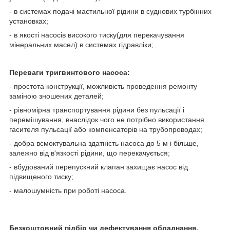
- в системах подачі мастильної рідини в суднових турбінних
установках;
- в якості насосів високого тиску(для перекачування
мінеральних масел) в системах гідравліки;
Переваги тригвинтового насоса:
- простота конструкції, можливість проведення ремонту
заміною зношених деталей;
- рівномірна транспортування рідини без пульсації і
перемішування, внаслідок чого не потрібно використання
гасителя пульсації або компенсаторів на трубопроводах;
- добра всмоктувальна здатність насоса до 5 м і більше,
залежно від в'язкості рідини, що перекачується;
- вбудований перепускний клапан захищає насос від
підвищеного тиску;
- малошумність при роботі насоса.
Безкоштовний підбір чи дефектування обладнання.