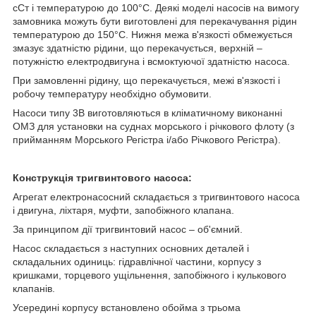
сСт і температурою до 100°С. Деякі моделі насосів на вимогу
замовника можуть бути виготовлені для перекачування рідин
температурою до 150°С. Нижня межа в'язкості обмежується
змазує здатністю рідини, що перекачується, верхній –
потужністю електродвигуна і всмоктуючої здатністю насоса.
При замовленні рідину, що перекачується, межі в'язкості і
робочу температуру необхідно обумовити.
Насоси типу 3В виготовляються в кліматичному виконанні
ОМЗ для установки на суднах морського і річкового флоту (з
прийманням Морського Регістра і/або Річкового Регістра).
Конструкція тригвинтового насоса:
Агрегат електронасосний складається з тригвинтового насоса
і двигуна, ліхтаря, муфти, запобіжного клапана.
За принципом дії тригвинтовий насос – об'ємний.
Насос складається з наступних основних деталей і
складальних одиниць: гідравлічної частини, корпусу з
кришками, торцевого ущільнення, запобіжного і кулькового
клапанів.
Усередині корпусу встановлено обойма з трьома