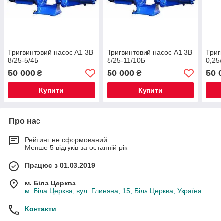
Тригвинтовий насос А1 3В
Тригвинтовий насос А1 3В
Триг
8/25-5/4Б
8/25-11/10Б
0,25
50 000
50 000
50 
₴
₴
Купити
Купити
Про нас
Рейтинг не сформований
Менше 5 відгуків за останній рік
Працює з 01.03.2019
м. Біла Церква
м. Біла Церква, вул. Глиняна, 15, Біла Церква, Україна
Контакти