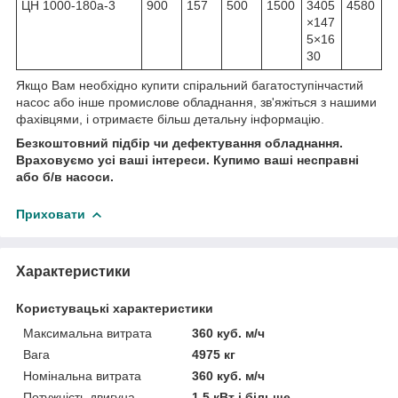
ЦН 1000-180а-3
900
157
500
1500
3405
4580
×147
5×16
30
Якщо Вам необхідно купити спіральний багатоступінчастий
насос або інше промислове обладнання, зв'яжіться з нашими
фахівцями, і отримаєте більш детальну інформацію.
Безкоштовний підбір чи дефектування обладнання.
Враховуємо усі ваші інтереси. Купимо ваші несправні
або б/в насоси.
Приховати
Характеристики
Користувацькi характеристики
Максимальна витрата
360 куб. м/ч
Вага
4975 кг
Номінальна витрата
360 куб. м/ч
Потужність двигуна
1.5 кВт і більше