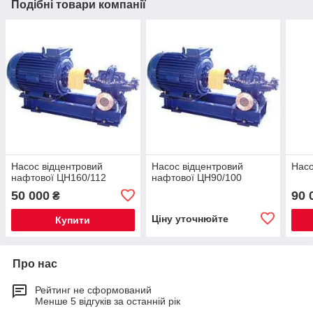
Подібні товари компанії
Насос відцентровий
Насос відцентровий
Нас
нафтової ЦН160/112
нафтової ЦН90/100
50 000
90 
₴
Ціну уточнюйте
Купити
Про нас
Рейтинг не сформований
Менше 5 відгуків за останній рік