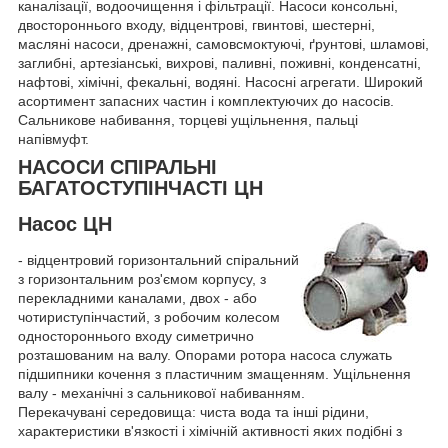
каналізації, водоочищення і фільтрації. Насоси консольні,
двостороннього входу, відцентрові, гвинтові, шестерні,
масляні насоси, дренажні, самовсмоктуючі, ґрунтові, шламові,
заглибні, артезіанські, вихрові, паливні, поживні, конденсатні,
нафтові, хімічні, фекальні, водяні. Насосні агрегати. Широкий
асортимент запасних частин і комплектуючих до насосів.
Сальникове набивання, торцеві ущільнення, пальці
напівмуфт.
НАСОСИ СПІРАЛЬНІ
БАГАТОСТУПІНЧАСТІ ЦН
Насос ЦН
- відцентровий горизонтальний спіральний
з горизонтальним роз'ємом корпусу, з
перекладними каналами, двох - або
чотириступінчастий, з робочим колесом
одностороннього входу симетрично
розташованим на валу. Опорами ротора насоса служать
підшипники кочення з пластичним змащенням. Ущільнення
валу - механічні з сальникової набиванням.
Перекачувані середовища: чиста вода та інші рідини,
характеристики в'язкості і хімічній активності яких подібні з