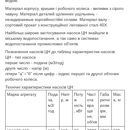
водою.
Матеріал корпусу, кришки і робочого колеса - виливки з сірого
чавуну. Матеріал деталей щілинних ущільнень -
незадираемые корозійностійкі сплави. Матеріал валу -
сортовий прокат з конструкційної легованої сталі 40Х.
Найбільш широке застосування насоси ЦН знайшли в
міському водопостачання, а так само в системах
водопостачання промислових об'єктів.
Позначення насосів ЦН до таблиці характеристик насосів:
ЦН - тип насоса
перше число - подача (м3/год)
друге число - напір (м)
літери "а" і "б" після цифр - індекс першої та другої обточек
робочого колеса.
Технічні характеристики насосів ЦН
Марка агрегату
Пода
Напі
Поту
Част
Габа
Мас
ча,
р, м
ж
ота
ритні
а, кг
м3/
ність
вра
розм
год
, кВт
ще
іри,
ня,
мм
об/хв