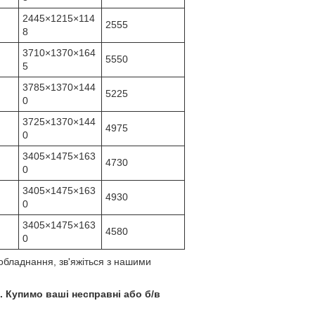
2445×1215×114
2555
8
3710×1370×164
5550
5
3785×1370×144
5225
0
3725×1370×144
4975
0
3405×1475×163
4730
0
3405×1475×163
4930
0
3405×1475×163
4580
0
обладнання, зв'яжіться з нашими
 Купимо ваші несправні або б/в