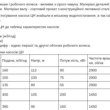
ришки і робочого колеса - виливки з сірого чавуну. Матеріал детал
ви. Матеріал валу - сортовий прокат з конструкційної легованої сталі
тосування насоси ЦН знайшли в міському водопостачання, а так с
.
ЦН до таблиці характеристик насосів:
а (м3/год)
м)
я цифр - індекс першої та другої обточек робочого колеса.
ики насосів ЦН
Частота вра
Подача, м3/год
Напір, м
Потуж ність, кВт
ня, об/хв
160
112
90
2900
150
100
75
2900
135
80
55
2900
400
105
200
1450
380
96
160
1450