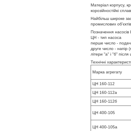
Матеріал корпусу, к
корозійностійкі спла
Найбільш широке зас
промислових об'єктів
Позначення насосів 
ЦН - тип насоса
перше число - подач
друге число - напір (
літери "а" і "б" післ
Технічні характерист
Марка агрегату
ЦН 160-112
ЦН 160-112а
ЦН 160-112б
ЦН 400-105
ЦН 400-105а