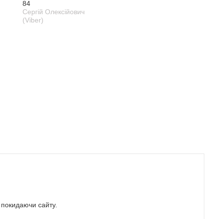
84
Сергій Олексійович
(Viber)
е покидаючи сайту.