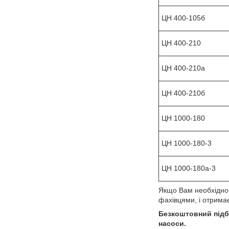
ЦН 400-105б
ЦН 400-210
ЦН 400-210а
ЦН 400-210б
ЦН 1000-180
ЦН 1000-180-3
ЦН 1000-180а-3
Якщо Вам необхідно 
фахівцями, і отрима
Безкоштовний підбі
насоси.