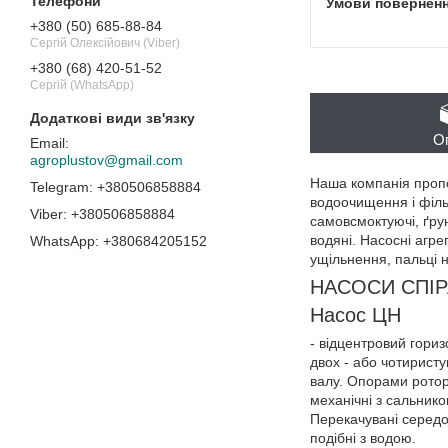
+380 (50) 685-88-84
Сергій Олексійович (Viber)
+380 (68) 420-51-52
Сергій (WhatsApp)
О
agroplustov@gmail.com
Наша компанія пропо
+380506858884
водоочищення і фільт
+380506858884
самовсмоктуючі, ґрунт
водяні. Насосні агр
+380684205152
ущільнення, пальці 
НАСОСИ СПІР
Насос ЦН
- відцентровий гори
двох - або чотирист
валу. Опорами ротор
механічні з сальник
Перекачувані середов
подібні з водою.