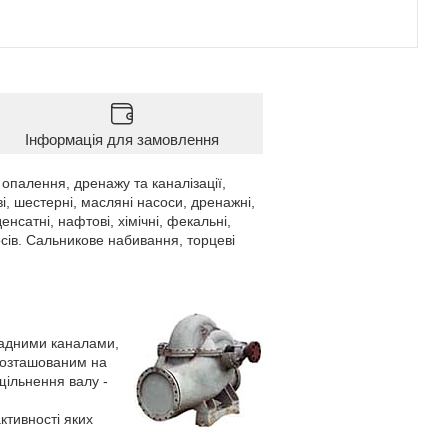
Інформація для замовлення
палення, дренажу та каналізації,
і, шестерні, масляні насоси, дренажні,
енсатні, нафтові, хімічні, фекальні,
сів. Сальникове набивання, торцеві
ладними каналами,
розташованим на
ільнення валу -
активності яких