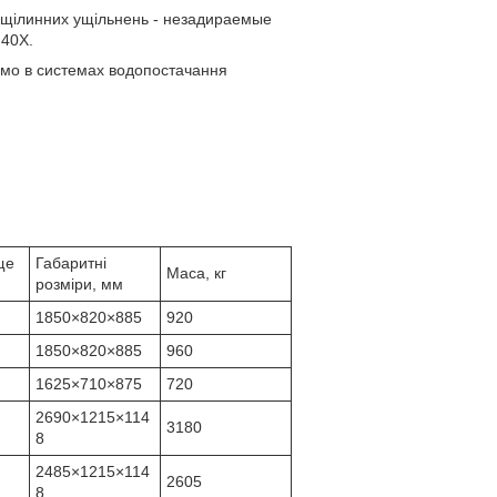
ей щілинних ущільнень - незадираемые
 40Х.
амо в системах водопостачання
ще
Габаритні
Маса, кг
розміри, мм
1850×820×885
920
1850×820×885
960
1625×710×875
720
2690×1215×114
3180
8
2485×1215×114
2605
8