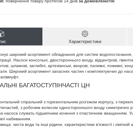
повернення товару протягом 14 днів
за домовленістю
пис
Характеристики
нує широкий асортимент обладнання для систем водопостачання, о
рації. Насоси консольні, двостороннього входу, відцентрові, гвинтов
ові, шламові, заглибні, артезіанські, вихрові, паливні, поживні, конд
егати. Широкий асортимент запасних частин і комплектуючих до насо
напівмуфт.
АЛЬНІ БАГАТОСТУПІНЧАСТІ ЦН
зонтальний спіральний з горизонтальним роз'ємом корпусу, з перек
упінчастий, з робочим колесом одностороннього входу симетрично 
а насоса служать підшипники кочення з пластичним змащенням. Ущ
ової набиванням.
ища: чиста вода та інші рідини, характеристики в'язкості і хімічній 