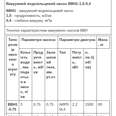
Вакуумний водокільцевий насос ВВН1-1,5-0,4
ВВН1
- вакуумний водокільцевий насос
1,5
- продуктивність, м
3
/хв
0,4
- глибина вакууму, мПа
Технічні характеристики вакуумних насосів ВВН
Типо
Параметри насоса
Параметри двигуна
Маса
розм
, кг
ір
Кільк
Прод
Зали
Тип
Поту
n,
насо
ість
укти
шков
жніст
хв
-1
(
сног
води
вніст
ий
ь,
об/
о
, яка
ь, м
3
/
тиск,
кВт
хв)
агрег
пода
хв
мм.
ату
єтьс
рт.ст.
я в
насо
с, л/
хв
ВВН1
3
0,75
0,75
АИР9
2,2
1500
80
-0,75
0L4