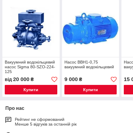
Вакуумний водокільцевий
Насос ВВН1-0,75
Насо
насос Sigma 80-SZO-224-
вакуумний водокільцевий
ваку
125
20 000
9 000
15 
від
₴
₴
Купити
Купити
Про нас
Рейтинг не сформований
Менше 5 відгуків за останній рік