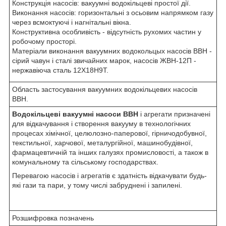
Конструкція насосів: вакуумні водокільцеві простої дії.
Виконання насосів: горизонтальні з осьовим напрямком газу
через всмоктуючі і нагнітальні вікна.
Конструктивна особливість - відсутність рухомих частин у
робочому просторі.
Матеріали виконання вакуумних водокольцых насосів ВВН -
сірий чавун і сталі звичайних марок, насосів ЖВН-12П -
нержавіюча сталь 12Х18Н9Т.
Область застосування вакуумних водокільцевих насосів
ВВН.
Водокільцеві вакуумні насоси ВВН
і агрегати призначені
для відкачування і створення вакууму в технологічних
процесах хімічної, целюлозно-паперової, гірничодобувної,
текстильної, харчової, металургійної, машинобудівної,
фармацевтичній та інших галузях промисловості, а також в
комунальному та сільському господарствах.
Перевагою насосів і агрегатів є здатність відкачувати будь-
які гази та пари, у тому числі забруднені і запилені.
Розшифровка позначень