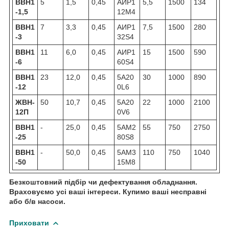
ВВН1
5
1,5
0,45
АИР1
5,5
1500
134
-1,5
12М4
ВВН1
7
3,3
0,45
АИР1
7,5
1500
280
-3
32Ѕ4
ВВН1
11
6,0
0,45
АИР1
15
1500
590
-6
60Ѕ4
ВВН1
23
12,0
0,45
5A20
30
1000
890
-12
0L6
ЖВН-
50
10,7
0,45
5A20
22
1000
2100
12П
0V6
ВВН1
-
25,0
0,45
5AM2
55
750
2750
-25
80S8
ВВН1
-
50,0
0,45
5AM3
110
750
1040
-50
15M8
Безкоштовний підбір чи дефектування обладнання.
Враховуємо усі ваші інтереси. Купимо ваші несправні
або б/в насоси.
Приховати