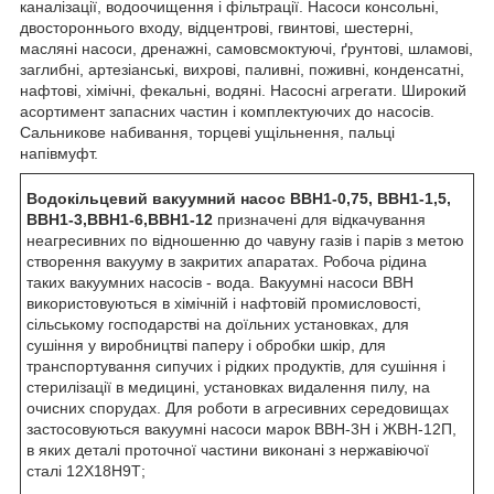
каналізації, водоочищення і фільтрації. Насоси консольні,
двостороннього входу, відцентрові, гвинтові, шестерні,
масляні насоси, дренажні, самовсмоктуючі, ґрунтові, шламові,
заглибні, артезіанські, вихрові, паливні, поживні, конденсатні,
нафтові, хімічні, фекальні, водяні. Насосні агрегати. Широкий
асортимент запасних частин і комплектуючих до насосів.
Сальникове набивання, торцеві ущільнення, пальці
напівмуфт.
Водокільцевий вакуумний насос ВВН1-0,75, ВВН1-1,5,
ВВН1-3,ВВН1-6,ВВН1-12
призначені для відкачування
неагресивних по відношенню до чавуну газів і парів з метою
створення вакууму в закритих апаратах. Робоча рідина
таких вакуумних насосів - вода. Вакуумні насоси ВВН
використовуються в хімічній і нафтовій промисловості,
сільському господарстві на доїльних установках, для
сушіння у виробництві паперу і обробки шкір, для
транспортування сипучих і рідких продуктів, для сушіння і
стерилізації в медицині, установках видалення пилу, на
очисних спорудах. Для роботи в агресивних середовищах
застосовуються вакуумні насоси марок ВВН-3Н і ЖВН-12П,
в яких деталі проточної частини виконані з нержавіючої
сталі 12Х18Н9Т;