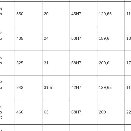
че
о
350
20
45Н7
129,65
11
че
о
405
24
50Н7
159,6
13
че
о
525
31
68Н7
209,6
17
че
о
242
31,5
42Н7
129,65
11
че
о
460
63
68Н7
260
22
С
че