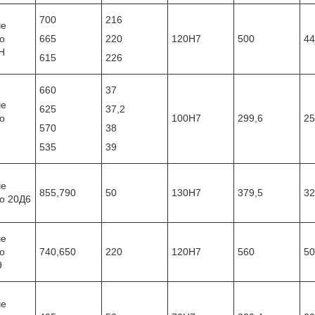
700
216
че
о
665
220
120Н7
500
44
Н
615
226
660
37
че
625
37,2
о
100Н7
299,6
25
570
38
535
39
че
855,790
50
130Н7
379,5
32
о 20Д6
че
о
740,650
220
120Н7
560
50
9
че