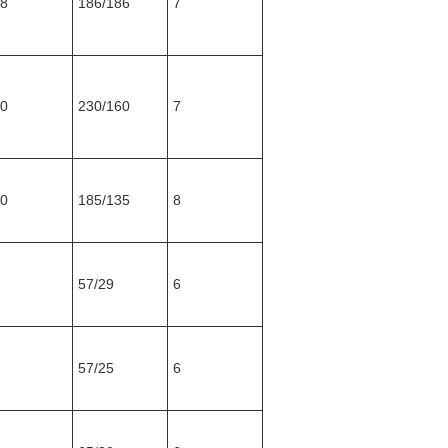
8
186/186
7
0
230/160
7
0
185/135
8
57/29
6
57/25
6