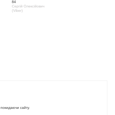
84
Сергій Олексійович
(Viber)
е покидаючи сайту.