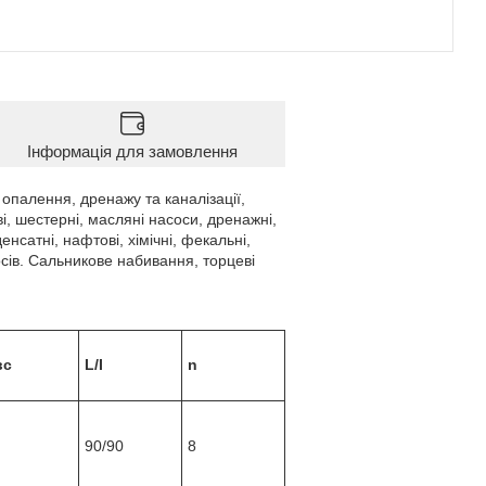
Інформація для замовлення
палення, дренажу та каналізації,
і, шестерні, масляні насоси, дренажні,
енсатні, нафтові, хімічні, фекальні,
сів. Сальникове набивання, торцеві
вс
L/I
n
90/90
8