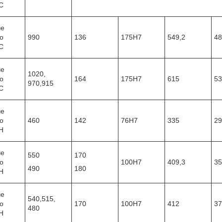
С
че
о
990
136
175Н7
549,2
48
С
че
1020,
о
164
175Н7
615
53
970,915
С
че
о
460
142
76Н7
335
29
Н
че
550
170
о
100Н7
409,3
35
490
180
Н
че
540,515,
о
170
100Н7
412
37
480
Н