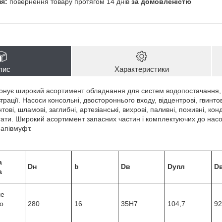
повернення товару протягом 14 днів
за домовленістю
пис
Характеристики
нує широкий асортимент обладнання для систем водопостачання, о
рації. Насоси консольні, двостороннього входу, відцентрові, гвинтов
ові, шламові, заглибні, артезіанські, вихрові, паливні, поживні, конд
егати. Широкий асортимент запасних частин і комплектуючих до насо
напівмуфт.
а
Dн
b
Dв
Dупл
D
а
че
о
280
16
35Н7
104,7
92