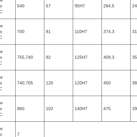
о
540
67
95Н7
284,5
24
С
че
о
700
81
110Н7
374,3
31
С
че
о
755,740
92
125Н7
409,3
35
С
че
о
740,705
120
120Н7
450
38
С
че
о
860
102
140Н7
475
39
С
че
о
7