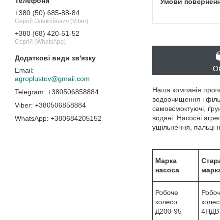
+380 (50) 685-88-84
Сергій Олексійович (Viber)
+380 (68) 420-51-52
Сергій (WhatsApp)
О
agroplustov@gmail.com
Наша компанія пропо
+380506858884
водоочищення і фільт
+380506858884
самовсмоктуючі, ґрунт
водяні. Насосні агр
+380684205152
ущільнення, пальці 
Марка
Стар
насоса
марк
Робоче
Робо
колесо
колес
Д200-95
4НДВ