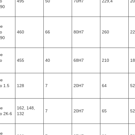
о
495
50
70Н7
229,4
20
-90
че
о
460
66
80Н7
260
22
-90
че
о
455
40
68Н7
210
18
че
о 1.5
128
7
20Н7
64
52
че
162, 148,
7
20Н7
65
52
о 2К-6
132
че