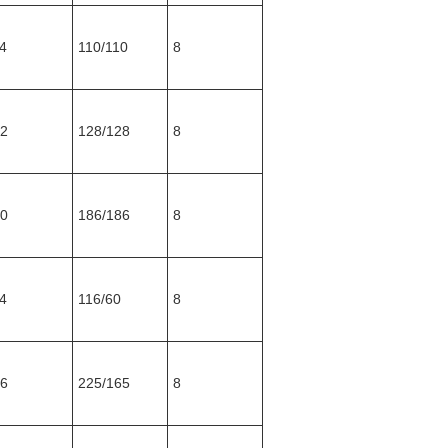
4
110/110
8
2
128/128
8
0
186/186
8
4
116/60
8
6
225/165
8