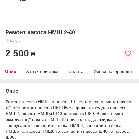
Ремонт насоса НМШ 2-40
Послуга
2 500
₴
Опис
Характеристики
Оплата
Умови повернення
Опис
Ремонт насосів НМШ та насоса Ш шестерних, ремонт насоса
ДС або ремонт насоса П6ППВ є справою часу для насосів
НМШ2, насосів НМШ5і Ш40 та насосів Ш80. Високі темпи
експлуатації насоса НМШ і Ш призводять до швидкого
зношування. запчастин насоса НМШ2, запчастин насоса
НМШ5 та насоса НМШ8 та запчастин насоса Ш40 та насоса
Ш80.