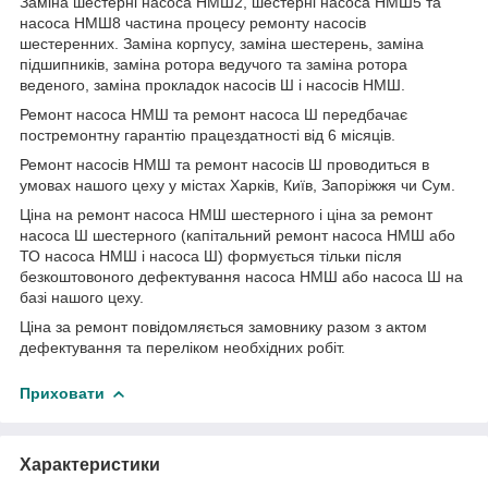
Заміна шестерні насоса НМШ2, шестерні насоса НМШ5 та
насоса НМШ8 частина процесу ремонту насосів
шестеренних. Заміна корпусу, заміна шестерень, заміна
підшипників, заміна ротора ведучого та заміна ротора
веденого, заміна прокладок насосів Ш і насосів НМШ.
Ремонт насоса НМШ та ремонт насоса Ш передбачає
постремонтну гарантію працездатності від 6 місяців.
Ремонт насосів НМШ та ремонт насосів Ш проводиться в
умовах нашого цеху у містах Харків, Київ, Запоріжжя чи Сум.
Ціна на ремонт насоса НМШ шестерного і ціна за ремонт
насоса Ш шестерного (капітальний ремонт насоса НМШ або
ТО насоса НМШ і насоса Ш) формується тільки після
безкоштовоного дефектування насоса НМШ або насоса Ш на
базі нашого цеху.
Ціна за ремонт повідомляється замовнику разом з актом
дефектування та переліком необхідних робіт.
Приховати
Характеристики