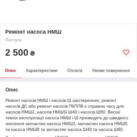
Ремонт насоса НМШ
Послуга
2 500
₴
Опис
Характеристики
Оплата
Умови повернення
Опис
Ремонт насосів НМШ і насосів Ш шестеренних, ремонт
насосів ДС або ремонт насосів П6ППВ є справою часу для
насосів НМШ2, насосів НМШ5і Ш40 і насосів Ш80. Високі
темпи експлуатації насоса НМШ і Ш призводять до швидкого
знесення запчастин насоса НМШ2, запчастин насоса НМШ5
та насоса НМШ8 та запчастин насоса Ш40 та насоса Ш80.