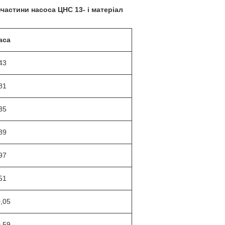
частини насоса ЦНС 13-
і матеріал
аса
43
81
35
89
97
51
,05
,59