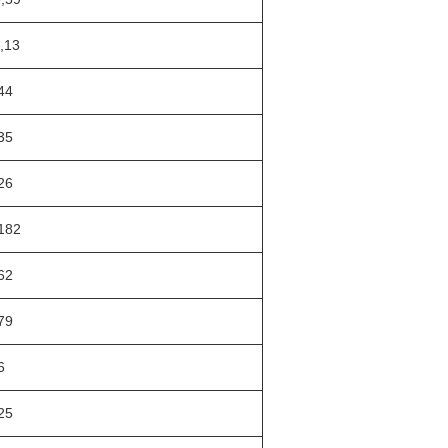
,13
44
35
26
182
62
79
6
25