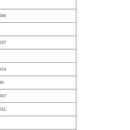
005
037
014
35
007
011