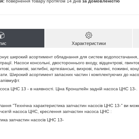
повернення товару протягом 14 днів
за домовленістю
пис
Характеристики
нує широкий асортимент обладнання для систем водопостачання, о
рації. Насоси консольні, двостороннього входу, відцентрові, гвинтов
ові, шламові, заглибні, артезіанські, вихрові, паливні, поживні, конд
егати. Широкий асортимент запасних частин і комплектуючих до насо
напівмуфт.
соса ЦНС 13 - в наявності. Ціна Кронштейн задній насоса ЦНС 13-.
ання "Технічна характеристика запчастин насосів ЦНС 13-" ви мо
чсетй насоса ЦНС, креслення запчастин насоса ЦНС :
тика запчастин насосів ЦНС 13-