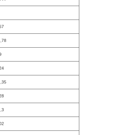
67
,78
9
24
,35
28
,3
02