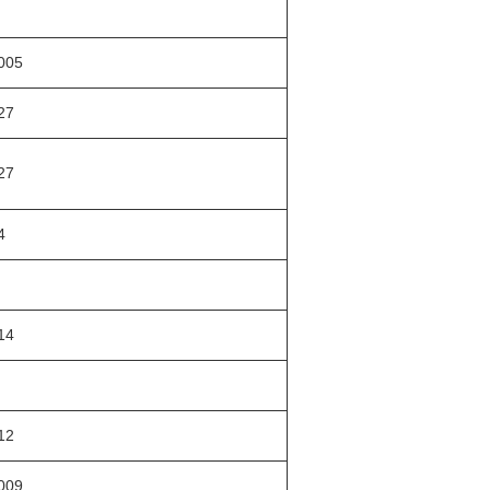
005
27
27
4
14
12
009