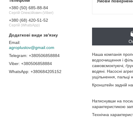
+380 (50) 685-88-84
Сергій Олексійович (Viber)
+380 (68) 420-51-52
Сергій (WhatsApp)
О
agroplustov@gmail.com
Наша компанія пропо
+380506858884
водоочищення і фільт
+380506858884
самовсмоктуючі, ґрунт
водяні. Насосні агр
+380684205152
ущільнення, пальці 
Кронштейн задній на
Натиснувши на посил
характеристикою зап
Технічна характерис