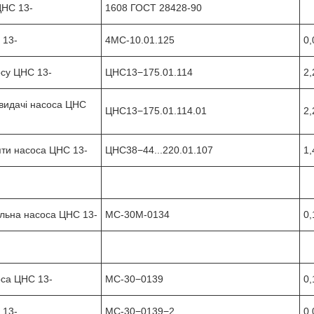
ЦНС 13-
1608 ГОСТ 28428-90
 13-
4МС-10.01.125
0,
осу ЦНС 13-
ЦНС13−175.01.114
2,
видачі насоса ЦНС
ЦНС13−175.01.114.01
2,
'яти насоса ЦНС 13-
ЦНС38−44...220.01.107
1,
альна насоса ЦНС 13-
МС-30М-0134
0,
оса ЦНС 13-
МС-30−0139
0,
 13-
МС-30−0139−2
0,