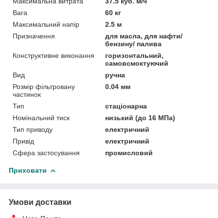
Максимальна витрата
37.5 куб. м/ч
Вага
60 кг
Максимальний напір
2.5 м
Призначення
для масла, для нафти/
бензину/ палива
Конструктивне виконання
горизонтальний,
самовсмоктуючий
Вид
ручна
Розмір фільтровану
0.04 мм
частинок
Тип
стаціонарна
Номінальний тиск
низький (до 16 МПа)
Тип приводу
електричний
Привід
електричний
Сфера застосування
промисловий
Приховати
Умови доставки