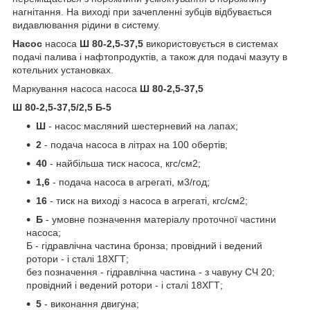
нагнітання. На виході при зачепленні зубців відбувається
видавлювання рідини в систему.
Насос
насоса
Ш 80-2,5-37,5
використовується в системах
подачі палива і нафтопродуктів, а також для подачі мазуту в
котельних установках.
Маркування насоса насоса
Ш 80-2,5-37,5
Ш 80-2,5-37,5/2,5 Б-5
Ш
- насос масляний шестерневий на лапах;
2
- подача насоса в літрах на 100 обертів;
40
- найбільша тиск насоса, кгс/см2;
1,6
- подача насоса в агрегаті, м3/год;
16
- тиск на виході з насоса в агрегаті, кгс/см2;
Б
- умовне позначення матеріалу проточної частини
насоса;
Б - гідравлічна частина бронза; провідний і ведений
ротори - і сталі 18ХГТ;
без позначення - гідравлічна частина - з чавуну СЧ 20;
провідний і ведений ротори - і сталі 18ХГТ;
5
- виконання двигуна;