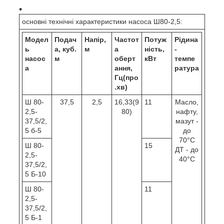
основні технічні характеристики насоса Ш80-2,5:
Модел
Подач
Напір,
Частот
Потуж
Рідина
ь
а, куб.
м
а
ність,
-
насос
м
оберт
кВт
темпе
а
ання,
ратура
Гц(про
.хв)
Ш 80-
37,5
2,5
16,33(9
11
Масло,
2,5-
80)
нафту,
37,5/2,
мазут -
5 б-5
до
70°С
Ш 80-
15
ДТ - до
2,5-
40°С
37,5/2,
5 Б-10
Ш 80-
11
2,5-
37,5/2,
5 Б-1