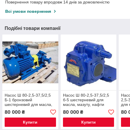
Повернення товару впродовж 14 днів за домовленістю
Всі умови повернення
Подібні товари компанії
Насос Ш 80-2,5-37,5/2,5
Насос Ш 80-2,5-37,5/2,5
Насо
Б-1 бронзовий
б-5 шестерневий для
2,5-
шестерневий для масла,
масла, мазуту, нафти
для 
мазуту, нафти
80 000
80 000
80 
₴
₴
Купити
Купити