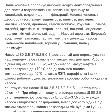
Наша компанія пропонує широкий асортимент обладнання
для систем водопостачання, опалення, дренажу та
каналізації, водоочищення і фільтрації. Насоси консольні,
двостороннього входу, відцентрові, гвинтові, шестерні,
масляні насоси, дренажні, самовсмоктуючі, ґрунтові, шламові,
заглибні, артезіанські, вихрові, паливні, поживні, конденсатні,
нафтові, хімічні, фекальні, водяні. Насосні агрегати. Широкий
асортимент запасних частин і комплектуючих до насосів.
Сальникове набивання, торцеві ущільнення, пальці
напівмуфт.
Насос Ш 80-2,5-37,5/2,5 б-5 шестереный для перекачування
нафтопродуктів без включення механічних домішок. Робоча
рідина від насоса Ш 80-2,5-37,5 - масло, мазут, нафта з
температурою до +70° С або дизельного палива
температурою до 40°С, а також ЛЖТ, парафіну та інших
схожих робочих рідин, які викликають корозію робочих органів
насоса.
Конструктивно насос Ш 80-2,5-37,5/2,5 б-5 – шестерневий
об'ємний. При обертанні ведучого ротора насоса Ш 80-2,5-
37,5 і веденого ротора насоса Ш 80-2,5-37,5 з боку входу
насоса створюється розрідження, внаслідок чого рідина під
тиском атмосфери заповнює западини між зубцями і у них
переміщається з порожнини усмоктування в порожнину