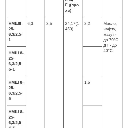
Гц(про.
хв)
НМШ8-
6,3
2,5
24,17(1
2,2
Масло,
25-
450)
нафту,
6,3/2,5-
мазут -
1
до 70°С
ДТ - до
40°С
НМШ 8-
25-
6,3/2,5
б-1
НМШ 8-
1,5
25-
6,3/2,5-
5
НМШ 8-
25-
6,3/2,5
б-5