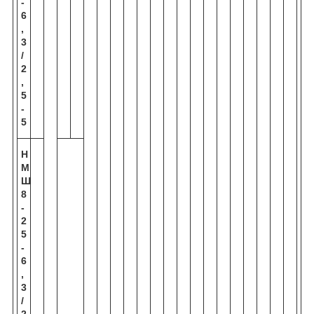
-
6
,
3
/
2
,
5
-
5
Н
М
Ш
8
-
2
5
-
6
,
3
/
2