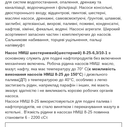
для систем водопостачання, опалення, дренажу та
каналізації, водоочищення і фільтрації. Насоси консольні,
двостороннього входу, відцентрові, гвинтові, шестерні,
масляні насоси, дренажні, самовсмоктуючі, ґрунтові, шламові,
заглибні, артезіанські, вихрові, паливні, поживні, конденсатні,
нафтові, хімічні, фекальні, водяні. Насосні агрегати. Широкий
асортимент запасних частин і комплектуючих до насосів.
Сальникове набивання, торцеві ущільнення, пальці
напівмуфт.
Насос НМШ шестерневий(шестерний) 8-25-6,3/10-1
в
основному служить для подачі нафтопродуктів без включення
механічних включень. Робоча рідина насосів НМШ: масло,
мазут, нафту, яка має температуру до 70° С(
є можливість
виконання насосів НМШ 8-25 до 150°С
) і дизельного
палива(ДП) з температурою до 40°С, особливо з легко
застигають рідин, наприклад парафін і інших, які мають
змазує здатністю і не викликають корозію робочих органів
насоса.
Насоси НМШ 8-25 використовуються для подачі палива і
нафтопродуктів, не стало винятком і перекачування мазуту в
котельні.. В'язкість рідини в насосах НМШ 8-25 повинна
становити 6 - 2200 сСт.