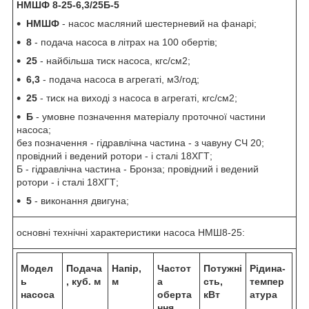
НМШФ 8-25-6,3/25Б-5
НМШФ
- насос масляний шестерневий на фанарі;
8
- подача насоса в літрах на 100 обертів;
25
- найбільша тиск насоса, кгс/см2;
6,3
- подача насоса в агрегаті, м3/год;
25
- тиск на виході з насоса в агрегаті, кгс/см2;
Б
- умовне позначення матеріалу проточної частини
насоса;
без позначення - гідравлічна частина - з чавуну СЧ 20;
провідний і ведений ротори - і сталі 18ХГТ;
Б - гідравлічна частина - Бронза; провідний і ведений
ротори - і сталі 18ХГТ;
5
- виконання двигуна;
основні технічні характеристики насоса НМШ8-25:
Модел
Подача
Напір,
Частот
Потужні
Рідина-
ь
, куб. м
м
а
сть,
темпер
насоса
оберта
кВт
атура
ння,