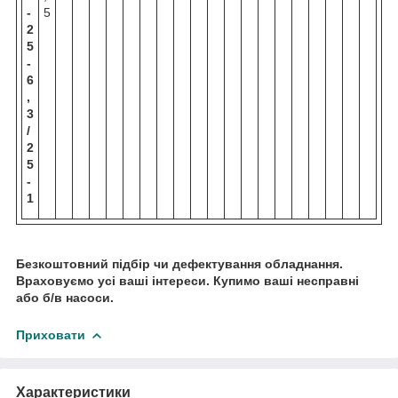
-
5
2
5
-
6
,
3
/
2
5
-
1
Безкоштовний підбір чи дефектування обладнання.
Враховуємо усі ваші інтереси. Купимо ваші несправні
або б/в насоси.
Приховати
Характеристики