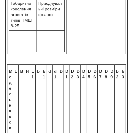
Габаритне
Приєднувал
креслення
ьні розміри
агрегатів
фланців
типів НМШ
8-25
М
L
B
H
L
b
b
d
d
D
D
D
D
D
D
D
D
D
D
b
b
о
1
1
1
1
2
3
4
5
6
7
8
9
2
3
д
е
л
ь
н
а
с
о
с