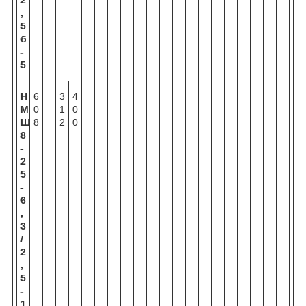
,
5
б
-
5
Н
6
3
4
М
0
1
0
Ш
8
2
0
8
-
2
5
-
6
,
3
/
2
,
5
-
1