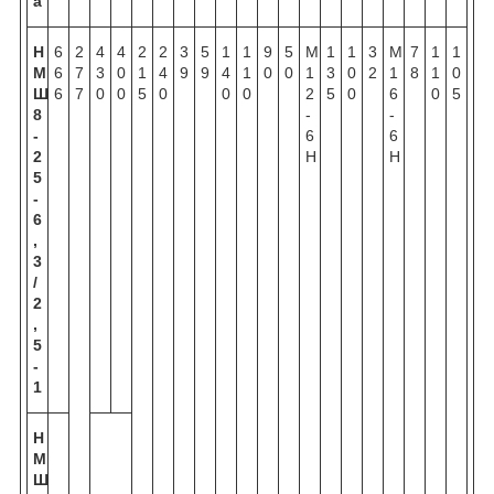
а
Н
6
2
4
4
2
2
3
5
1
1
9
5
М
1
1
3
М
7
1
1
М
6
7
3
0
1
4
9
9
4
1
0
0
1
3
0
2
1
8
1
0
Ш
6
7
0
0
5
0
0
0
2
5
0
6
0
5
8
-
-
-
6
6
2
Н
Н
5
-
6
,
3
/
2
,
5
-
1
Н
М
Ш