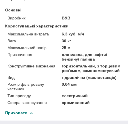
Основні
Виробник
B&B
Користувацькi характеристики
Максимальна витрата
6.3 куб. м/ч
Вага
30 кг
Максимальний напір
25 м
Призначення
для масла, для нафти/
бензину/ палива
Конструктивне виконання
горизонтальний, з торцевим
роз'ємом, самовсмоктуючий
Вид
гідравлічна (маслостанція)
Розмір фільтровану
0.04 мм
частинок
Тип приводу
електричний
Сфера застосування
промисловий
Приховати