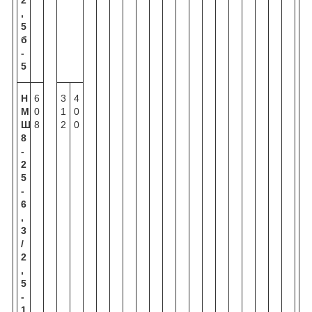
,
5
б
-
5
Н
6
3
4
М
0
1
0
Ш
8
2
0
8
-
2
5
-
6
,
3
/
2
,
5
-
1