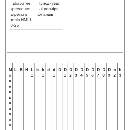
Габаритне
Приєднувал
креслення
ьні розміри
агрегатів
фланців
типів НМШ
8-25
М
L
B
H
L
b
b
d
d
D
D
D
D
D
D
D
D
D
D
b
b
о
1
1
1
1
2
3
4
5
6
7
8
9
2
3
д
е
л
ь
н
а
с
о
с