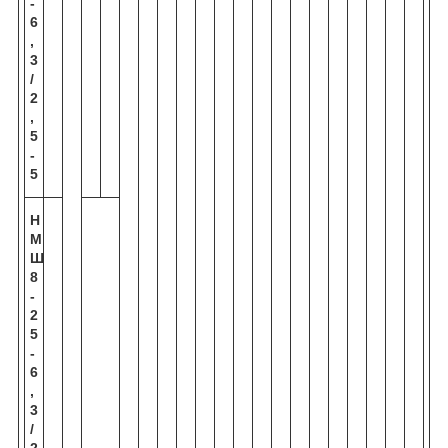
-
6
,
3
/
2
,
5
-
5
Н
М
Ш
8
-
2
5
-
6
,
3
/
2