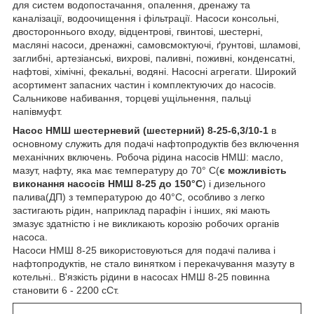
для систем водопостачання, опалення, дренажу та
каналізації, водоочищення і фільтрації. Насоси консольні,
двостороннього входу, відцентрові, гвинтові, шестерні,
масляні насоси, дренажні, самовсмоктуючі, ґрунтові, шламові,
заглибні, артезіанські, вихрові, паливні, поживні, конденсатні,
нафтові, хімічні, фекальні, водяні. Насосні агрегати. Широкий
асортимент запасних частин і комплектуючих до насосів.
Сальникове набивання, торцеві ущільнення, пальці
напівмуфт.
Насос НМШ шестерневий (шестерний) 8-25-6,3/10-1
в
основному служить для подачі нафтопродуктів без включення
механічних включень. Робоча рідина насосів НМШ: масло,
мазут, нафту, яка має температуру до 70° С(
є можливість
виконання насосів НМШ 8-25 до 150°С
) і дизельного
палива(ДП) з температурою до 40°С, особливо з легко
застигають рідин, наприклад парафін і інших, які мають
змазує здатністю і не викликають корозію робочих органів
насоса.
Насоси НМШ 8-25 використовуються для подачі палива і
нафтопродуктів, не стало винятком і перекачування мазуту в
котельні.. В'язкість рідини в насосах НМШ 8-25 повинна
становити 6 - 2200 сСт.