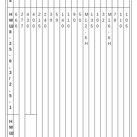
а
Н
6
2
4
4
2
2
3
5
1
1
9
5
М
1
1
3
М
7
1
1
М
6
7
3
0
1
4
9
9
4
1
0
0
1
3
0
2
1
8
1
0
Ш
6
7
0
0
5
0
0
0
2
5
0
6
0
5
8
-
-
-
6
6
2
Н
Н
5
-
6
,
3
/
2
,
5
-
1
Н
М
Ш