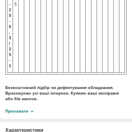
-
5
2
5
-
6
,
3
/
2
5
-
1
Безкоштовний підбір чи дефектування обладнання.
Враховуємо усі ваші інтереси. Купимо ваші несправні
або б/в насоси.
Приховати
Характеристики