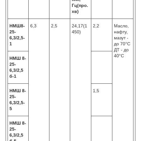
Гц(про.
хв)
НМШ8-
6,3
2,5
24,17(1
2,2
Масло,
25-
450)
нафту,
6,3/2,5-
мазут -
1
до 70°С
ДТ - до
40°С
НМШ 8-
25-
6,3/2,5
б-1
НМШ 8-
1,5
25-
6,3/2,5-
5
НМШ 8-
25-
6,3/2,5
б-5