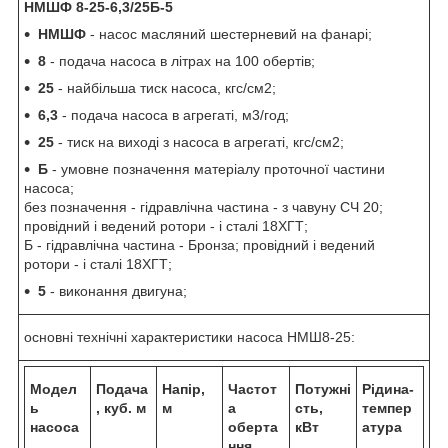
НМШФ 8-25-6,3/25Б-5
НМШФ
- насос масляний шестерневий на фанарі;
8
- подача насоса в літрах на 100 обертів;
25
- найбільша тиск насоса, кгс/см2;
6,3
- подача насоса в агрегаті, м3/год;
25
- тиск на виході з насоса в агрегаті, кгс/см2;
Б
- умовне позначення матеріалу проточної частини
насоса;
без позначення - гідравлічна частина - з чавуну СЧ 20;
провідний і ведений ротори - і сталі 18ХГТ;
Б - гідравлічна частина - Бронза; провідний і ведений
ротори - і сталі 18ХГТ;
5
- виконання двигуна;
основні технічні характеристики насоса НМШ8-25:
Модел
Подача
Напір,
Частот
Потужні
Рідина-
ь
, куб. м
м
а
сть,
темпер
насоса
оберта
кВт
атура
ння,