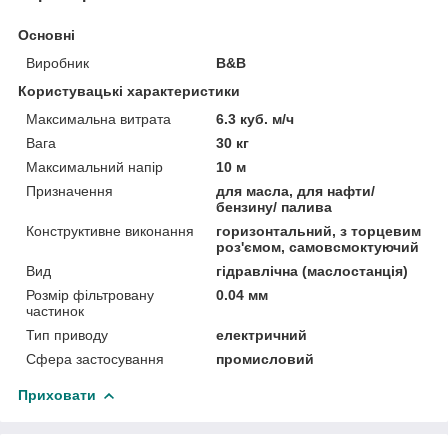
Основні
Виробник
B&B
Користувацькi характеристики
Максимальна витрата
6.3 куб. м/ч
Вага
30 кг
Максимальний напір
10 м
Призначення
для масла, для нафти/
бензину/ палива
Конструктивне виконання
горизонтальний, з торцевим
роз'ємом, самовсмоктуючий
Вид
гідравлічна (маслостанція)
Розмір фільтровану
0.04 мм
частинок
Тип приводу
електричний
Сфера застосування
промисловий
Приховати