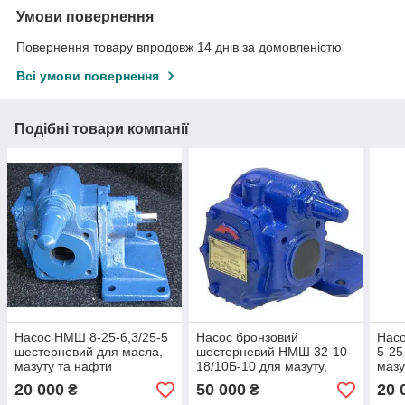
Умови повернення
Повернення товару впродовж 14 днів за домовленістю
Всі умови повернення
Подібні товари компанії
Насос НМШ 8-25-6,3/25-5
Насос бронзовий
Нас
шестерневий для масла,
шестерневий НМШ 32-10-
5-25
мазуту та нафти
18/10Б-10 для мазуту,
мазу
масла і нафти
20 000
50 000
20 
₴
₴