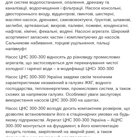
для систем водопостачання, опалення, дренажу та
каналізації, водоочищення і фільтрації. Насоси консольні,
двостороннього входу, відцентрові, гвинтові, шестерні,
масляні насоси, дренажні, самовсмоктуючі, ґрунтові, шламові,
заглибні, артезіанські, вихрові, паливні, поживні, конденсатні,
нафтові, хімічні, фекальні, водяні. Насосні агрегати. Широкий
асортимент запасних частин і комплектуючих до насосів.
Сальникове набивання, торцеві ущільнення, пальці
напівмуфт.
Насос ЦНС 300-300 відносять до різновиду промислових
агрегатів, що застосовуються для перекачування чистої
холодної і гарячої води – в модифікації ЦНСг 300-300
Насос ЦНС 300-300 Україна завдяки своїм технічним
характеристикам незамінний в галузях ЖКГ, водного
господарства, теплоенергетики, промислових систем, а також
схожих за напрямом галузях. Особливої уваги заслуговує
використання насосів ЦНС 300-300 на шахтах.
Насос ЦНС 300-300 володіє досить компактним розміром, що
дозволяє встановлювати його в стаціонарних умовах на будь-
якому підприємстві. Агрегат ЦНС 300-300 Україна – АЦНС
300-300 монтується на фундамент, в його комплектацію
входить голова, закріплений на зварній рамі, а також