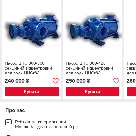
Насос ЦНС 300-360
Насос ЦНС 300-420
Нас
секційний відцентровий
секційний відцентровий
секц
для води ЦНСг83
для води ЦНСг83
для 
240 000
250 000
260
₴
₴
Купити
Купити
Про нас
Рейтинг не сформований
Менше 5 відгуків за останній рік