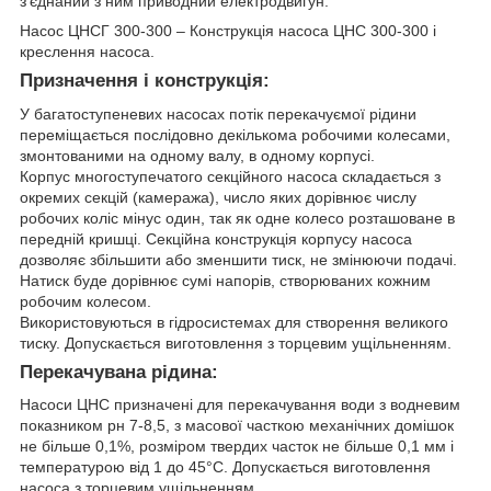
з'єднаний з ним приводний електродвигун.
Насос ЦНСГ 300-300 – Конструкція насоса ЦНС 300-300 і
креслення насоса.
Призначення і конструкція:
У багатоступеневих насосах потік перекачуємої рідини
переміщається послідовно декількома робочими колесами,
змонтованими на одному валу, в одному корпусі.
Корпус многоступечатого секційного насоса складається з
окремих секцій (камеража), число яких дорівнює числу
робочих коліс мінус один, так як одне колесо розташоване в
передній кришці. Секційна конструкція корпусу насоса
дозволяє збільшити або зменшити тиск, не змінюючи подачі.
Натиск буде дорівнює сумі напорів, створюваних кожним
робочим колесом.
Використовуються в гідросистемах для створення великого
тиску. Допускається виготовлення з торцевим ущільненням.
Перекачувана рідина:
Насоси ЦНС призначені для перекачування води з водневим
показником рн 7-8,5, з масової часткою механічних домішок
не більше 0,1%, розміром твердих часток не більше 0,1 мм і
температурою від 1 до 45°С. Допускається виготовлення
насоса з торцевим ущільненням.