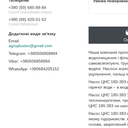
+380 (50) 685-88-84
Сергій Олексійович (Viber)
+380 (68) 420-51-52
Сергій (WhatsApp)
О
agroplustov@gmail.com
Наша компанія пропо
+380506858884
водоочищення і фільт
+380506858884
самовсмоктуючі, ґрунт
водяні. Насосні агр
+380684205152
ущільнення, пальці 
Насос ЦНС 180-383 в
гарячої води – в мо
Насос ЦНС 180-383 У
теплоенергетики, пр
ЦНС 180-383 на шах
Насос ЦНС 180-383 в
якому підприємстві.
голова, закріплений 