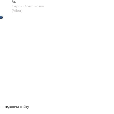
84
Сергій Олексійович
(Viber)
е покидаючи сайту.