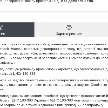
повернення товару протягом 14 днів
за домовленістю
пис
Характеристики
нує широкий асортимент обладнання для систем водопостачання, о
рації. Насоси консольні, двостороннього входу, відцентрові, гвинтов
ові, шламові, заглибні, артезіанські, вихрові, паливні, поживні, конд
егати. Широкий асортимент запасних частин і комплектуючих до насо
напівмуфт.
ідносять до різновиду промислових агрегатів, що застосовуються д
дифікації ЦНСг 180-383
країна завдяки своїм технічним характеристикам незамінний в галу
омислових систем, а також схожих за напрямом галузях. Особливої 
тах.
олодіє досить компактним розміром, що дозволяє встановлювати йо
 Агрегат ЦНС 180-383 Україна – АЦНС 180-383 монтується на фунда
на зварній рамі, а також з'єднаний з ним приводний електродвигун.