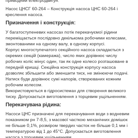
приводний електродвигун.
Насос ЦНСГ 60-264 – Конструкція насоса ЦНС 60-264 і
креслення насоса.
Призначення і конструкція:
У багатоступеневих насосах потік перекачуємої рідини
переміщається послідовно декількома робочими колесами,
змонтованими на одному валу, в одному корпусі.
Корпус многоступечатого секційного насоса складається з
окремих секцій (камеража), число яких дорівнює числу
робочих коліс мінус один, так як одне колесо розташоване в
передній кришці. Секційна конструкція корпусу насоса
дозволяє збільшити або зменшити тиск, не змінюючи подачі.
Натиск буде дорівнює сумі напорів, створюваних кожним
робочим колесом.
Використовуються в гідросистемах для створення великого
тиску. Допускається виготовлення з торцевим ущільненням.
Перекачувана рідина:
Насоси ЦНС призначені для перекачування води з водневим
показником рн 7-8,5, з масової часткою механічних домішок
не більше 0,1%, розміром твердих часток не більше 0,1 мм і
температурою від 1 до 45°С. Допускається виготовлення
насоса з торцевим ущільненням.