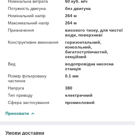
Номінальна витрата
60 куб. м/ч
Потужність двигуна
без двигуна
Номінальний напір
264 м
Максимальний напір
264 м
Призначення
високого тиску, для чистої
води, поверхневі
Конструктивне виконання
горизонтальний,
консольний,
багатоступінчастий,
секційний
Вид
водопровідна насосна
станція
Розмір фільтровану
0.1 мм
частинок
Напруга
380
Тип приводу
електричний
Сфера застосування
промисловий
Приховати
Умови доставки