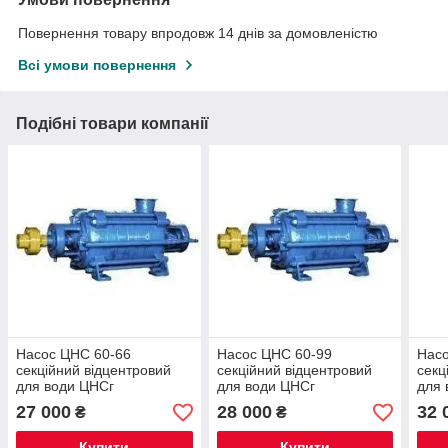
Повернення товару впродовж 14 днів за домовленістю
Всі умови повернення
Подібні товари компанії
Насос ЦНС 60-66
Насос ЦНС 60-99
Насо
секційний відцентровий
секційний відцентровий
секц
для води ЦНСг
для води ЦНСг
для 
27 000
28 000
32 
₴
₴
Купити
Купити