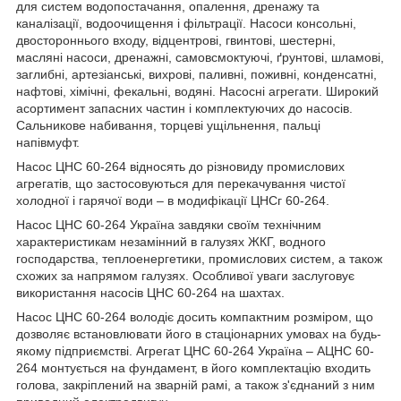
для систем водопостачання, опалення, дренажу та
каналізації, водоочищення і фільтрації. Насоси консольні,
двостороннього входу, відцентрові, гвинтові, шестерні,
масляні насоси, дренажні, самовсмоктуючі, ґрунтові, шламові,
заглибні, артезіанські, вихрові, паливні, поживні, конденсатні,
нафтові, хімічні, фекальні, водяні. Насосні агрегати. Широкий
асортимент запасних частин і комплектуючих до насосів.
Сальникове набивання, торцеві ущільнення, пальці
напівмуфт.
Насос ЦНС 60-264 відносять до різновиду промислових
агрегатів, що застосовуються для перекачування чистої
холодної і гарячої води – в модифікації ЦНСг 60-264.
Насос ЦНС 60-264 Україна завдяки своїм технічним
характеристикам незамінний в галузях ЖКГ, водного
господарства, теплоенергетики, промислових систем, а також
схожих за напрямом галузях. Особливої уваги заслуговує
використання насосів ЦНС 60-264 на шахтах.
Насос ЦНС 60-264 володіє досить компактним розміром, що
дозволяє встановлювати його в стаціонарних умовах на будь-
якому підприємстві. Агрегат ЦНС 60-264 Україна – АЦНС 60-
264 монтується на фундамент, в його комплектацію входить
голова, закріплений на зварній рамі, а також з'єднаний з ним