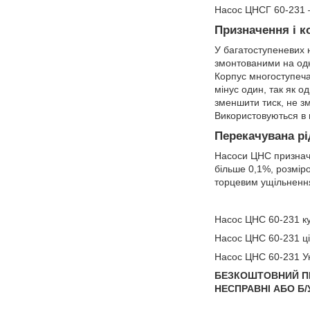
Насос ЦНСГ 60-231 –
Призначення і к
У багатоступеневих 
змонтованими на одн
Корпус многоступеча
мінус один, так як о
зменшити тиск, не з
Використовуються в 
Перекачувана рі
Насоси ЦНС призначе
більше 0,1%, розмір
торцевим ущільненн
Насос ЦНС 60-231 к
Насос ЦНС 60-231 ц
Насос ЦНС 60-231 У
БЕЗКОШТОВНИЙ П
НЕСПРАВНІ АБО Б/