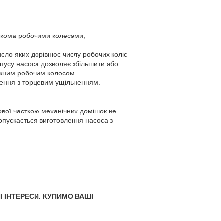
лькома робочими колесами,
исло яких дорівнює числу робочих коліс
рпусу насоса дозволяє збільшити або
ожним робочим колесом.
лення з торцевим ущільненням.
ової часткою механічних домішок не
Допускається виготовлення насоса з
І ІНТЕРЕСИ.
КУПИМО ВАШІ