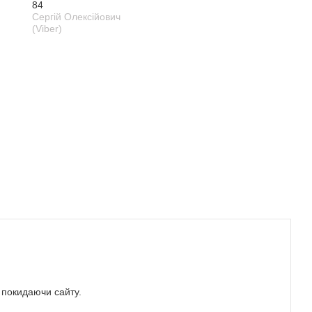
84
Сергій Олексійович
(Viber)
е покидаючи сайту.