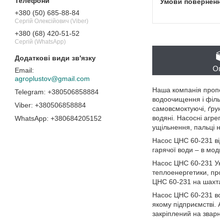
+380 (50) 685-88-84
Сергій Олексійович (Viber)
+380 (68) 420-51-52
Сергій (WhatsApp)
О
agroplustov@gmail.com
Наша компанія пропо
+380506858884
водоочищення і фільт
+380506858884
самовсмоктуючі, ґрунт
водяні. Насосні агр
+380684205152
ущільнення, пальці 
Насос ЦНС 60-231 ві
гарячої води – в мод
Насос ЦНС 60-231 Ук
теплоенергетики, пр
ЦНС 60-231 на шахт
Насос ЦНС 60-231 во
якому підприємстві.
закріплений на зварн