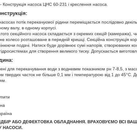
 Конструкція насоса ЦНС 60-231 і креслення насоса.
онструкція:
насосах потік перекачуємої рідини переміщається послідовно декі
ому валу, в одному корпусі.
того секційного насоса складається з окремих секцій (камеража), ч
дне колесо розташоване в передній кришці. Секційна конструкція ко
мінюючи подачі. Натиск буде дорівнює сумі напорів, створюваних к
гідросистемах для створення великого тиску. Допускається виготов
дина:
ні для перекачування води з водневим показником рн 7-8,5, з мас
ом твердих часток не більше 0,1 мм і температурою від 1 до 45°С. 
ям.
упити
іна
країна
ІДБІР АБО ДЕФЕКТОВКА ОБЛАДНАННЯ.
ВРАХОВУЄМО ВСІ ВАШ
У НАСОСИ.