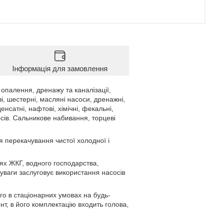
Інформація для замовлення
палення, дренажу та каналізації,
і, шестерні, масляні насоси, дренажні,
енсатні, нафтові, хімічні, фекальні,
сів. Сальникове набивання, торцеві
 перекачування чистої холодної і
ях ЖКГ, водного господарства,
уваги заслуговує використання насосів
о в стаціонарних умовах на будь-
т, в його комплектацію входить голова,