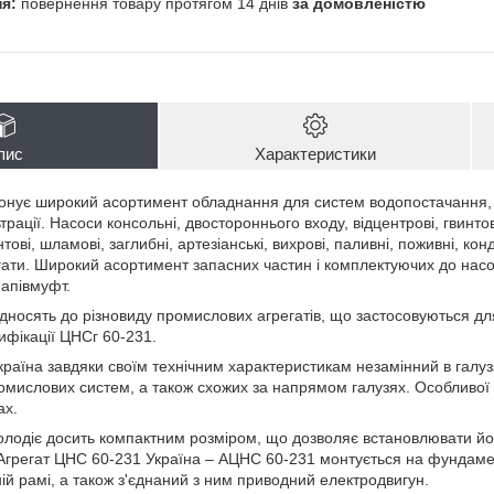
повернення товару протягом 14 днів
за домовленістю
пис
Характеристики
нує широкий асортимент обладнання для систем водопостачання, о
рації. Насоси консольні, двостороннього входу, відцентрові, гвинтов
ові, шламові, заглибні, артезіанські, вихрові, паливні, поживні, конд
егати. Широкий асортимент запасних частин і комплектуючих до насо
напівмуфт.
дносять до різновиду промислових агрегатів, що застосовуються для
ифікації ЦНСг 60-231.
раїна завдяки своїм технічним характеристикам незамінний в галуз
омислових систем, а також схожих за напрямом галузях. Особливої 
ах.
лодіє досить компактним розміром, що дозволяє встановлювати йог
 Агрегат ЦНС 60-231 Україна – АЦНС 60-231 монтується на фундамен
ій рамі, а також з'єднаний з ним приводний електродвигун.