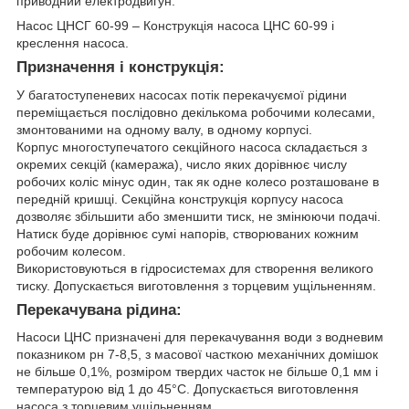
приводний електродвигун.
Насос ЦНСГ 60-99 – Конструкція насоса ЦНС 60-99 і
креслення насоса.
Призначення і конструкція:
У багатоступеневих насосах потік перекачуємої рідини
переміщається послідовно декількома робочими колесами,
змонтованими на одному валу, в одному корпусі.
Корпус многоступечатого секційного насоса складається з
окремих секцій (камеража), число яких дорівнює числу
робочих коліс мінус один, так як одне колесо розташоване в
передній кришці. Секційна конструкція корпусу насоса
дозволяє збільшити або зменшити тиск, не змінюючи подачі.
Натиск буде дорівнює сумі напорів, створюваних кожним
робочим колесом.
Використовуються в гідросистемах для створення великого
тиску. Допускається виготовлення з торцевим ущільненням.
Перекачувана рідина:
Насоси ЦНС призначені для перекачування води з водневим
показником рн 7-8,5, з масової часткою механічних домішок
не більше 0,1%, розміром твердих часток не більше 0,1 мм і
температурою від 1 до 45°С. Допускається виготовлення
насоса з торцевим ущільненням.