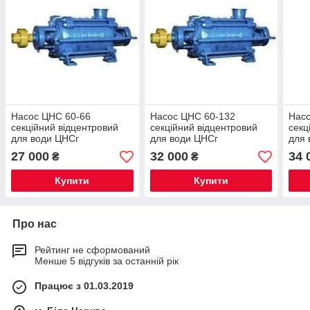
Насос ЦНС 60-66
Насос ЦНС 60-132
Насо
секційний відцентровий
секційний відцентровий
секц
для води ЦНСг
для води ЦНСг
для 
27 000
32 000
34 
₴
₴
Купити
Купити
Про нас
Рейтинг не сформований
Менше 5 відгуків за останній рік
Працює з 01.03.2019