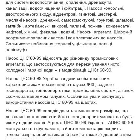
для систем водопостачання, опалення, дренажу та
каналізації, водоочищення і фільтрації. Насоси консольні,
двостороннього входу, відцентрові, гвинтові, шестерні,
масляні насоси, дренажні, самовсмоктуючі, ґрунтові, шламові,
заглибні, артезіанські, вихрові, паливні, поживні, конденсатні,
нафтові, хімічні, фекальні, водяні. Насосні агрегати. Широкий
асортимент запасних частин і комплектуючих до насосів.
Сальникове набивання, торцеві ущільнення, пальці
напівмуфт.
Насос ЦНС 60-99 відносять до різновиду промислових
агрегатів, що застосовуються для перекачування чистої
холодної і гарячої води – в модифікації ЦНСг 60-99.
Насос ЦНС 60-99 Україна завдяки своїм технічним
характеристикам незамінний в галузях ЖКГ, водного
господарства, теплоенергетики, промислових систем, а також
схожих за напрямом галузях. Особливої уваги заслуговує
використання насосів ЦНС 60-99 на шахтах.
Насос ЦНС 60-99 володіє досить компактним розміром, що
дозволяє встановлювати його в стаціонарних умовах на будь-
якому підприємстві. Агрегат ЦНС 60-99 Україна – АЦНС 60-99
монтується на фундамент, в його комплектацію входить
голова, закріплений на зварній рамі, а також з'єднаний з ним