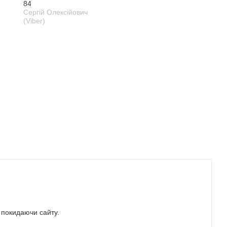
84
Сергій Олексійович
(Viber)
е покидаючи сайту.