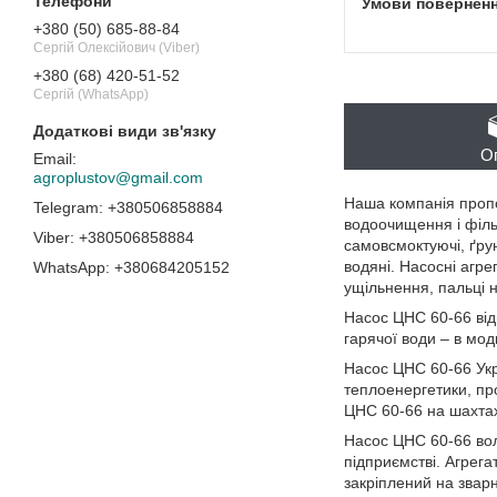
+380 (50) 685-88-84
Сергій Олексійович (Viber)
+380 (68) 420-51-52
Сергій (WhatsApp)
О
agroplustov@gmail.com
Наша компанія пропо
+380506858884
водоочищення і фільт
+380506858884
самовсмоктуючі, ґрунт
водяні. Насосні агр
+380684205152
ущільнення, пальці 
Насос ЦНС 60-66 від
гарячої води – в мод
Насос ЦНС 60-66 Укр
теплоенергетики, пр
ЦНС 60-66 на шахта
Насос ЦНС 60-66 вол
підприємстві. Агрег
закріплений на зварн