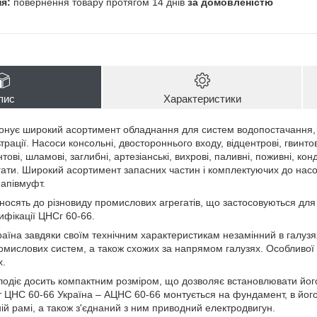
повернення товару протягом 14 днів
за домовленістю
пис
Характеристики
нує широкий асортимент обладнання для систем водопостачання, о
рації. Насоси консольні, двостороннього входу, відцентрові, гвинтов
ові, шламові, заглибні, артезіанські, вихрові, паливні, поживні, конд
егати. Широкий асортимент запасних частин і комплектуючих до насо
напівмуфт.
носять до різновиду промислових агрегатів, що застосовуються для 
ифікації ЦНСг 60-66.
аїна завдяки своїм технічним характеристикам незамінний в галузя
омислових систем, а також схожих за напрямом галузях. Особливої 
х.
одіє досить компактним розміром, що дозволяє встановлювати його
ат ЦНС 60-66 Україна – АЦНС 60-66 монтується на фундамент, в йог
ій рамі, а також з'єднаний з ним приводний електродвигун.