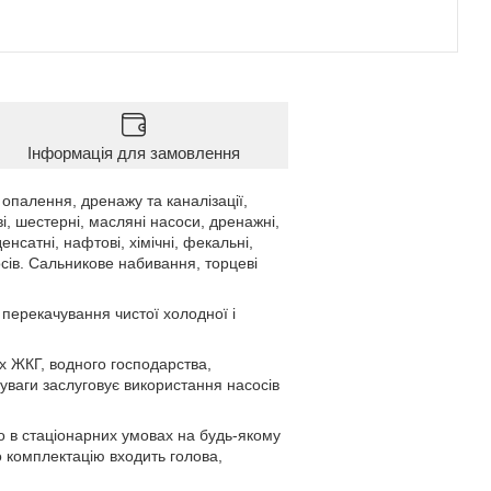
Інформація для замовлення
палення, дренажу та каналізації,
і, шестерні, масляні насоси, дренажні,
енсатні, нафтові, хімічні, фекальні,
сів. Сальникове набивання, торцеві
перекачування чистої холодної і
х ЖКГ, водного господарства,
уваги заслуговує використання насосів
 в стаціонарних умовах на будь-якому
о комплектацію входить голова,