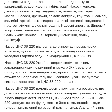
для систем водопостачання, опалення, дренажу та
каналізації, водоочищення і фільтрації. Насоси консольні,
двостороннього входу, відцентрові, гвинтові, шестерні,
масляні насоси, дренажні, самовсмоктуючі, ґрунтові, шламові,
заглибні, артезіанські, вихрові, паливні, поживні, конденсатні,
нафтові, хімічні, фекальні, водяні. Насосні агрегати. Широкий
асортимент запасних частин і комплектуючих до насосів.
Сальникове набивання, торцеві ущільнення, пальці
напівмуфт.
Насос ЦНС 38-220 відносять до різновиду промислових
агрегатів, що застосовуються для перекачування чистої
холодної і гарячої води – в модифікації ЦНСг 38-198.
Насос ЦНС 38-220 Україна завдяки своїм технічним
характеристикам незамінний в галузях ЖКГ, водного
господарства, теплоенергетики, промислових систем, а також
схожих за напрямом галузях. Особливої уваги заслуговує
використання насосів ЦНС 38-220 на шахтах.
Насос ЦНС 38-220 володіє досить компактним розміром, що
дозволяє встановлювати його в стаціонарних умовах на будь-
якому підприємстві. Агрегат ЦНС 38-220 Україна – АЦНС 38-
220 монтується на фундамент, в його комплектацію входить
голова, закріплений на зварній рамі, а також з'єднаний з ним