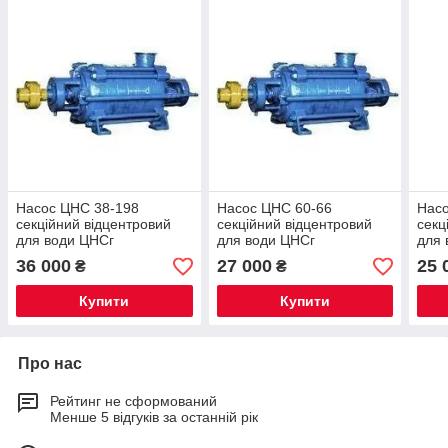
Насос ЦНС 38-198
Насос ЦНС 60-66
Насо
секційний відцентровий
секційний відцентровий
секц
для води ЦНСг
для води ЦНСг
для 
36 000
27 000
25 
₴
₴
Купити
Купити
Про нас
Рейтинг не сформований
Менше 5 відгуків за останній рік