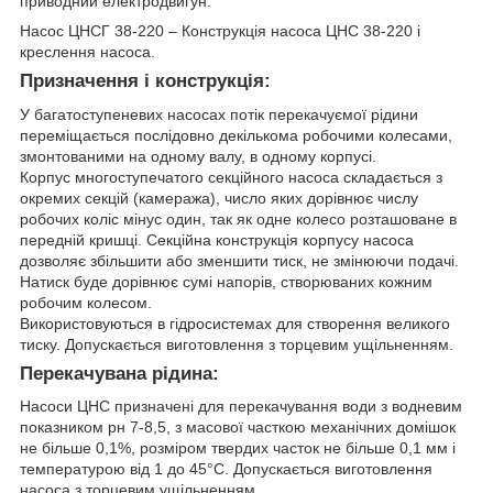
приводний електродвигун.
Насос ЦНСГ 38-220 – Конструкція насоса ЦНС 38-220 і
креслення насоса.
Призначення і конструкція:
У багатоступеневих насосах потік перекачуємої рідини
переміщається послідовно декількома робочими колесами,
змонтованими на одному валу, в одному корпусі.
Корпус многоступечатого секційного насоса складається з
окремих секцій (камеража), число яких дорівнює числу
робочих коліс мінус один, так як одне колесо розташоване в
передній кришці. Секційна конструкція корпусу насоса
дозволяє збільшити або зменшити тиск, не змінюючи подачі.
Натиск буде дорівнює сумі напорів, створюваних кожним
робочим колесом.
Використовуються в гідросистемах для створення великого
тиску. Допускається виготовлення з торцевим ущільненням.
Перекачувана рідина:
Насоси ЦНС призначені для перекачування води з водневим
показником рн 7-8,5, з масової часткою механічних домішок
не більше 0,1%, розміром твердих часток не більше 0,1 мм і
температурою від 1 до 45°С. Допускається виготовлення
насоса з торцевим ущільненням.