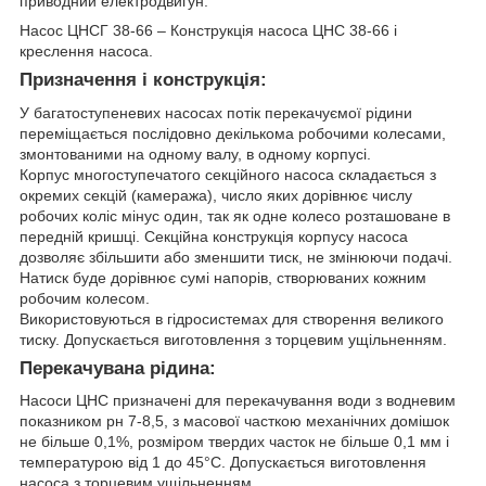
приводний електродвигун.
Насос ЦНСГ 38-66 – Конструкція насоса ЦНС 38-66 і
креслення насоса.
Призначення і конструкція:
У багатоступеневих насосах потік перекачуємої рідини
переміщається послідовно декількома робочими колесами,
змонтованими на одному валу, в одному корпусі.
Корпус многоступечатого секційного насоса складається з
окремих секцій (камеража), число яких дорівнює числу
робочих коліс мінус один, так як одне колесо розташоване в
передній кришці. Секційна конструкція корпусу насоса
дозволяє збільшити або зменшити тиск, не змінюючи подачі.
Натиск буде дорівнює сумі напорів, створюваних кожним
робочим колесом.
Використовуються в гідросистемах для створення великого
тиску. Допускається виготовлення з торцевим ущільненням.
Перекачувана рідина:
Насоси ЦНС призначені для перекачування води з водневим
показником рн 7-8,5, з масової часткою механічних домішок
не більше 0,1%, розміром твердих часток не більше 0,1 мм і
температурою від 1 до 45°С. Допускається виготовлення
насоса з торцевим ущільненням.