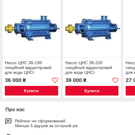
Насос ЦНС 38-198
Насос ЦНС 38-220
Насо
секційний відцентровий
секційний відцентровий
секц
для води ЦНСг
для води ЦНСг
для 
36 000
39 000
27 
₴
₴
Купити
Купити
Про нас
Рейтинг не сформований
Менше 5 відгуків за останній рік