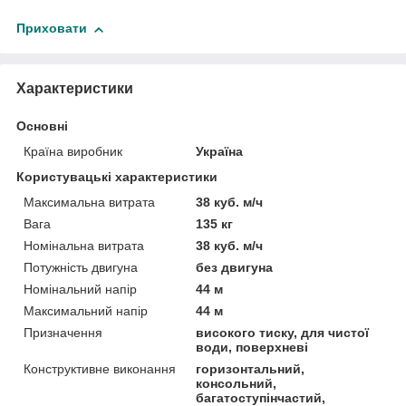
Приховати
Характеристики
Основні
Країна виробник
Україна
Користувацькi характеристики
Максимальна витрата
38 куб. м/ч
Вага
135 кг
Номінальна витрата
38 куб. м/ч
Потужність двигуна
без двигуна
Номінальний напір
44 м
Максимальний напір
44 м
Призначення
високого тиску, для чистої
води, поверхневі
Конструктивне виконання
горизонтальний,
консольний,
багатоступінчастий,