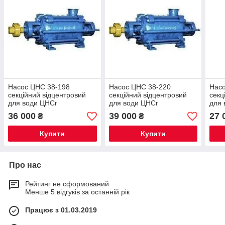
Насос ЦНС 38-198
Насос ЦНС 38-220
Насо
секційний відцентровий
секційний відцентровий
секц
для води ЦНСг
для води ЦНСг
для 
36 000
39 000
27 
₴
₴
Купити
Купити
Про нас
Рейтинг не сформований
Менше 5 відгуків за останній рік
Працює з 01.03.2019