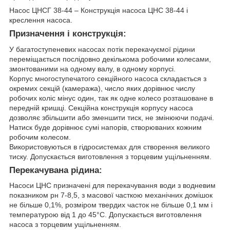
Насос ЦНСГ 38-44 – Конструкція насоса ЦНС 38-44 і
креслення насоса.
Призначення і конструкція:
У багатоступеневих насосах потік перекачуємої рідини
переміщається послідовно декількома робочими колесами,
змонтованими на одному валу, в одному корпусі.
Корпус многоступечатого секційного насоса складається з
окремих секцій (камеража), число яких дорівнює числу
робочих коліс мінус один, так як одне колесо розташоване в
передній кришці. Секційна конструкція корпусу насоса
дозволяє збільшити або зменшити тиск, не змінюючи подачі.
Натиск буде дорівнює сумі напорів, створюваних кожним
робочим колесом.
Використовуються в гідросистемах для створення великого
тиску. Допускається виготовлення з торцевим ущільненням.
Перекачувана рідина:
Насоси ЦНС призначені для перекачування води з водневим
показником рн 7-8,5, з масової часткою механічних домішок
не більше 0,1%, розміром твердих часток не більше 0,1 мм і
температурою від 1 до 45°С. Допускається виготовлення
насоса з торцевим ущільненням.