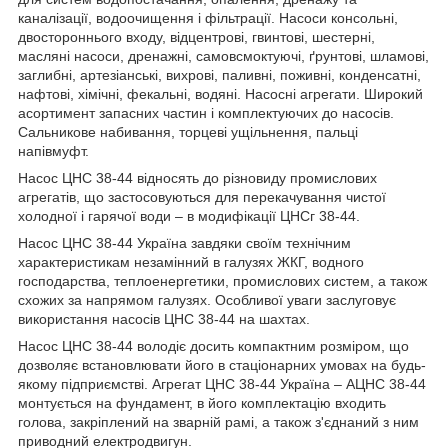
каналізації, водоочищення і фільтрації. Насоси консольні,
двостороннього входу, відцентрові, гвинтові, шестерні,
масляні насоси, дренажні, самовсмоктуючі, ґрунтові, шламові,
заглибні, артезіанські, вихрові, паливні, поживні, конденсатні,
нафтові, хімічні, фекальні, водяні. Насосні агрегати. Широкий
асортимент запасних частин і комплектуючих до насосів.
Сальникове набивання, торцеві ущільнення, пальці
напівмуфт.
Насос ЦНС 38-44 відносять до різновиду промислових
агрегатів, що застосовуються для перекачування чистої
холодної і гарячої води – в модифікації ЦНСг 38-44.
Насос ЦНС 38-44 Україна завдяки своїм технічним
характеристикам незамінний в галузях ЖКГ, водного
господарства, теплоенергетики, промислових систем, а також
схожих за напрямом галузях. Особливої уваги заслуговує
використання насосів ЦНС 38-44 на шахтах.
Насос ЦНС 38-44 володіє досить компактним розміром, що
дозволяє встановлювати його в стаціонарних умовах на будь-
якому підприємстві. Агрегат ЦНС 38-44 Україна – АЦНС 38-44
монтується на фундамент, в його комплектацію входить
голова, закріплений на зварній рамі, а також з'єднаний з ним
приводний електродвигун.