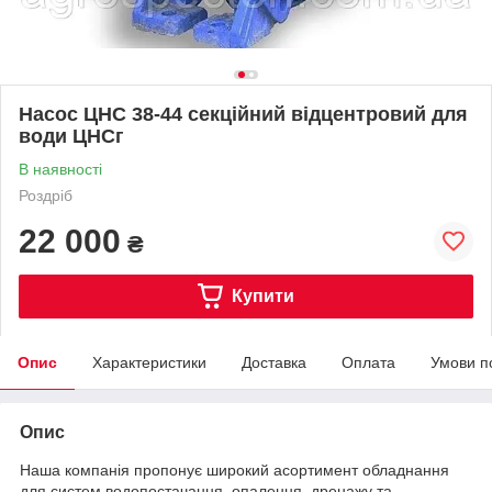
Насос ЦНС 38-44 секційний відцентровий для
води ЦНСг
В наявності
Роздріб
22 000
₴
Купити
Опис
Характеристики
Доставка
Оплата
Умови п
Опис
Наша компанія пропонує широкий асортимент обладнання
для систем водопостачання, опалення, дренажу та