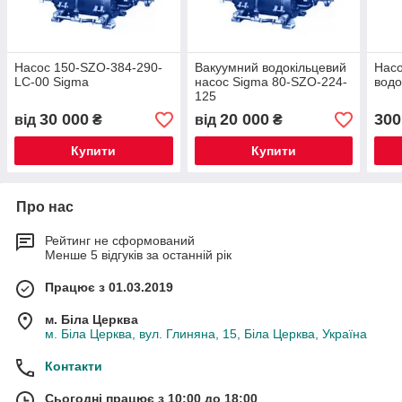
Насос 150-SZO-384-290-
Вакуумний водокільцевий
Насо
LC-00 Sigma
насос Sigma 80-SZO-224-
водо
125
30 000
20 000
300
від
₴
від
₴
Купити
Купити
Про нас
Рейтинг не сформований
Менше 5 відгуків за останній рік
Працює з 01.03.2019
м. Біла Церква
м. Біла Церква, вул. Глиняна, 15, Біла Церква, Україна
Контакти
Сьогодні працює з 10:00 до 18:00