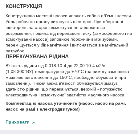
КОНСТРУКЦІЯ
Конструктивно масляні насоси являють собою об'ємні насоси.
Роль робочого органу виконують шестерні. При обертанні
шестерень на стороні всмоктування створюється
розрідження, і рідина під перепадом тиску (атмосферного і на
всмоктуванні насоса) заповнює порожнини між зубами,
переміщується у бік нагнітання і витісняється в нагнітальний
патрубок.
ПЕРЕКАЧУВАНА РІДИНА
В'язкість рідини від 0,018 10-4 до 22,00 10-4 м2/с
(1,08:300°ВУ) температурою до +70°С (на вимогу замовника
можливе виготовлення до 150°С, необхідно обумовити при
замовленні). Нижня межа в'язкості обмежується змазує
здатністю рідини, що перекачується, верхній - потужністю
електродвигуна і всмоктуючої здатністю масляного насоса.
Комплектацію насоса уточнюйте (насос, насос на рамі,
насос на рамі з електродвигуном)
Приховати