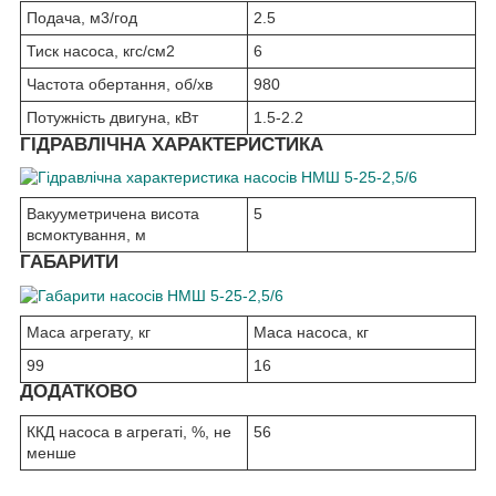
Подача, м
3
/год
2.5
Тиск насоса, кгс/см
2
6
Частота обертання, об/хв
980
Потужність двигуна, кВт
1.5-2.2
ГІДРАВЛІЧНА ХАРАКТЕРИСТИКА
Вакууметричена висота
5
всмоктування, м
ГАБАРИТИ
Маса агрегату, кг
Маса насоса, кг
99
16
ДОДАТКОВО
ККД насоса в агрегаті, %, не
56
менше