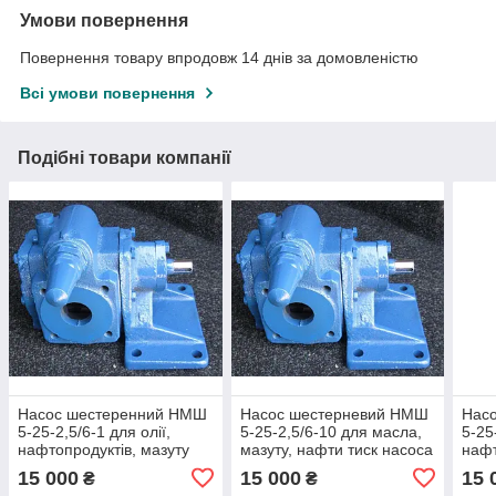
Умови повернення
Повернення товару впродовж 14 днів за домовленістю
Всі умови повернення
Подібні товари компанії
Насос шестеренний НМШ
Насос шестерневий НМШ
Нас
5-25-2,5/6-1 для олії,
5-25-2,5/6-10 для масла,
5-25
нафтопродуктів, мазуту
мазуту, нафти тиск насоса
нафт
нмшф
мазу
15 000
15 000
15 
₴
₴