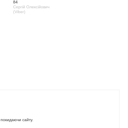
84
Сергій Олексійович
(Viber)
е покидаючи сайту.