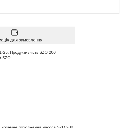
мація для замовлення
1-25. Продуктивність SZO 200
0-SZO.
 іноземне походження насоса SZO 200,