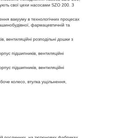
ують свої цехи насосами SZO 200. З
ення вакууму в технологічних процесах
 машинобудівної, фармацевтичній та
в, вентиляційні розподільні дошки з
рпус підшипників, вентиляційні
рпус підшипників, вентиляційні
обоче колесо, втулка ущільнення,
лій рослинних, на тютюнових фабриках