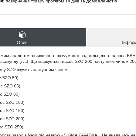
повернення товару протягом 14 днів
за домовленістю
Опис
Інфор
мим аналогом вітчизняного вакуумного водокільцевого насоса ВВН
в в секунду (л/с). Ще маркується насос SZO-200 наступним чином 20
типу SZO звучить наступним чином:
с SZO 50)
ос SZO 65)
с SZO 80)
сос SZO 100)
сос SZO 150)
сос SZO 200)
ос SZO 250)
бляє завод в Чехії під назвою «SIGMA ZAVADKA». Не дивлячись на