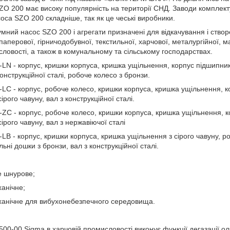
ZO 200 має високу популярність на території СНД. Заводи комплект
оса SZO 200 складніше, так як це чеські виробники.
мний насос SZO 200 і агрегати призначені для відкачування і створ
паперової, гірничодобувної, текстильної, харчової, металургійної,
ловості, а також в комунальному та сільському господарствах.
LN - корпус, кришки корпуса, кришка ущільнення, корпус підшипникі
конструкційної сталі, робоче колесо з бронзи.
LC - корпус, робоче колесо, кришки корпуса, кришка ущільнення, ко
ірого чавуну, вал з конструкційної сталі.
ZC - корпус, робоче колесо, кришки корпуса, кришка ущільнення, ко
сірого чавуну, вал з нержавіючої сталі
LB - корпус, кришки корпуса, кришка ущільнення з сірого чавуну, р
льні дошки з бронзи, вал з конструкційної сталі.
е шнурове;
ханічне;
еханічне для вибухонебезпечного середовища.
00-00 Sigma в харчовій промисловості виконує функції дегазації о