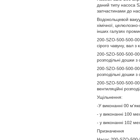
даний типу насоса S
запчастинами до нас
Водокольцевой вакуу
хімічної, целюлозно-
інших галузях промис
200-SZO-500-500-00-
сірого чавуну, вал з 
200-SZO-500-500-00-
розподільні дошки з с
200-SZO-500-500-00-
розподільні дошки з 
200-SZO-500-500-00-
вентиляційні розподі
Ущільнення:
-У виконанні 00 м'як
- у виконанні 100 ме
- у виконанні 102 м
Призначення
Насос 200-SZO-500-5