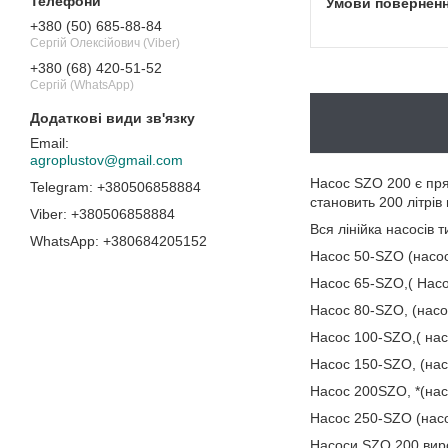
+380 (50) 685-88-84
Сергій Олексійович (Viber)
+380 (68) 420-51-52
Сергій (WhatsApp)
agroplustov@gmail.com
Насос SZO 200 є пря
+380506858884
становить 200 літрі
+380506858884
Вся лінійка насосів 
+380684205152
Насос 50-SZO (насо
Насос 65-SZO,( Нас
Насос 80-SZO, (насо
Насос 100-SZO,( на
Насос 150-SZO, (на
Насос 200SZO, *(на
Насос 250-SZO (нас
Насоси SZO 200 виро