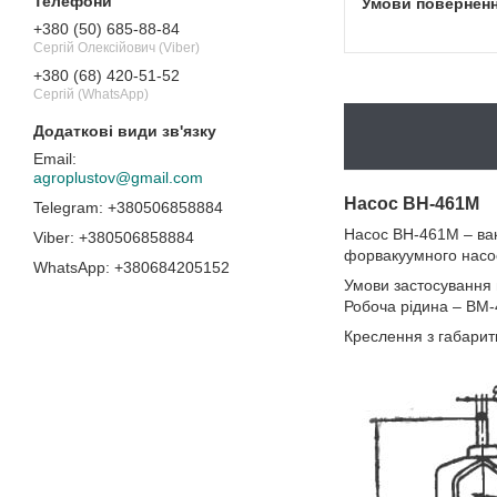
+380 (50) 685-88-84
Сергій Олексійович (Viber)
+380 (68) 420-51-52
Сергій (WhatsApp)
agroplustov@gmail.com
Насос ВН-461М
+380506858884
Насос ВН-461М – вак
+380506858884
форвакуумного насос
+380684205152
Умови застосування 
Робоча рідина – ВМ-
Креслення з габари