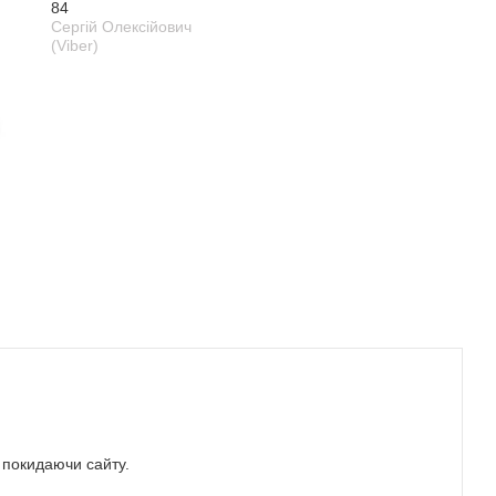
84
Сергій Олексійович
(Viber)
е покидаючи сайту.