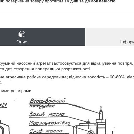
повернення товару протягом 14 днів
за домовленістю
Опис
Інфор
уумний насосний агрегат застосовується для відкачування повітря
а для створення попередньої розрядженості.
не агресивна робоче середовище; відносна вологість – 60-80%; діа
4.
тними розмірами