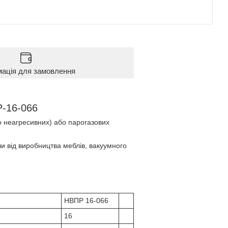
мація для замовлення
Р-16-066
о неагресивних) або парогазових
 від виробництва меблів, вакуумного
НВПР 16-066
16