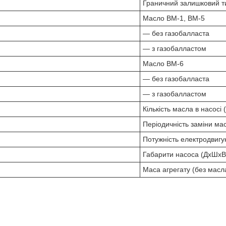
Граничний залишковий ти
Масло ВМ-1, ВМ-5
— без газобалласта
— з газобалластом
Масло ВМ-6
— без газобалласта
— з газобалластом
Кількість масла в насосі 
Періодичність заміни мас
Потужність електродвигун
Габарити насоса (ДхШхВ)
Маса агрегату (без масла)