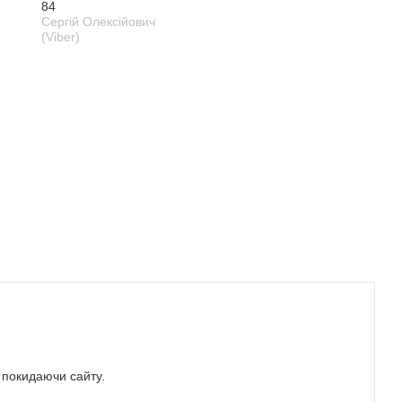
84
Сергій Олексійович
(Viber)
е покидаючи сайту.