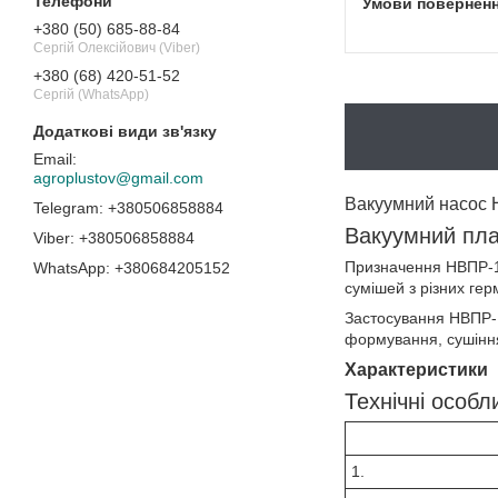
+380 (50) 685-88-84
Сергій Олексійович (Viber)
+380 (68) 420-51-52
Сергій (WhatsApp)
agroplustov@gmail.com
Вакуумний насос
+380506858884
Вакуумний пла
+380506858884
Призначення НВПР-16
+380684205152
сумішей з різних гер
Застосування НВПР-1
формування, сушіння
Характеристики
Технічні особл
1.