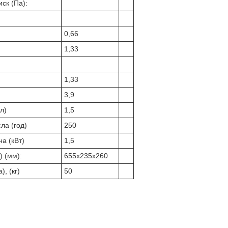
ск (Па):
0,66
1,33
1,33
3,9
(л)
1,5
ла (год)
250
а (кВт)
1,5
 (мм):
655х235х260
, (кг)
50