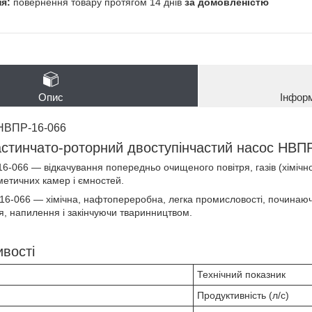
повернення товару протягом 14 днів
за домовленістю
Опис
Інфор
 НВПР-16-066
стинчато-роторний двоступінчастий насос НВП
-066 — відкачування попередньо очищеного повітря, газів (хімічн
метичних камер і ємностей.
6-066 — хімічна, нафтопереробна, легка промисловості, починаючи
, напилення і закінчуючи тваринництвом.
ивості
Технічний показник
Продуктивність (л/с)