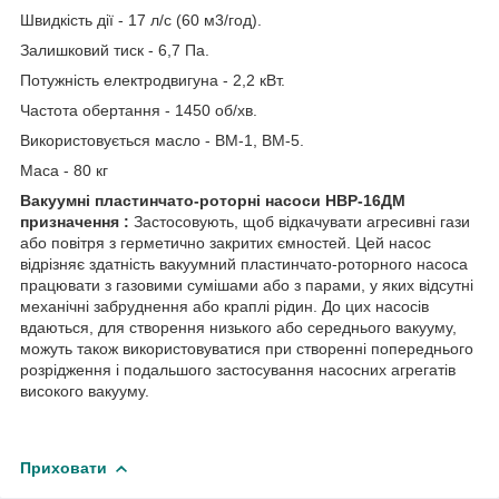
Швидкість дії - 17 л/с (60 м3/год).
Залишковий тиск - 6,7 Па.
Потужність електродвигуна - 2,2 кВт.
Частота обертання - 1450 об/хв.
Використовується масло - ВМ-1, ВМ-5.
Маса - 80 кг
Вакуумні пластинчато-роторні насоси НВР-16ДМ
призначення :
Застосовують, щоб відкачувати агресивні гази
або повітря з герметично закритих ємностей. Цей насос
відрізняє здатність вакуумний пластинчато-роторного насоса
працювати з газовими сумішами або з парами, у яких відсутні
механічні забруднення або краплі рідин. До цих насосів
вдаються, для створення низького або середнього вакууму,
можуть також використовуватися при створенні попереднього
розрідження і подальшого застосування насосних агрегатів
високого вакууму.
Приховати