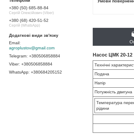
+380 (50) 685-88-84
Сергій Олексійович (Viber)
+380 (68) 420-51-52
Сергій (WhatsApp)
О
agroplustov@gmail.com
Насос
ЦМК 20-12
+380506858884
+380506858884
Технічні характерис
+380684205152
Подача
Напір
Потужність двигуна
Температура пере
рідини