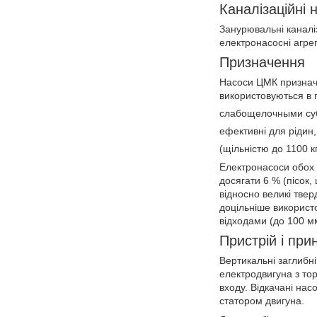
Каналізаційні 
Занурювальні каналіз
електронасосні агрег
Призначення
Насоси ЦМК призначе
використовуються в п
слабощелочными субс
ефективні для рідин,
(щільністю до 1100 к
Електронасоси обох 
досягати 6 % (пісок,
відносно великі твер
доцільніше використ
відходами (до 100 м
Пристрій і прин
Вертикальні заглибн
електродвигуна з то
входу. Відкачані нас
статором двигуна.