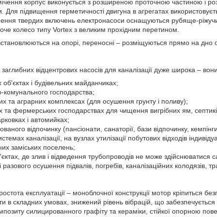
мічення корпус виконується з розширеною проточною частиною і ро
. Для підвищення герметичності двигуна в агрегатах використовуєт
нення твердих включень електронасоси оснащуються рубяще-ріжуч
оче колесо типу Vortex з великим прохідним перетином.
встановлюються на опорі, переносні – розміщуються прямо на дно об
 заглибних відцентрових насосів для каналізації дуже широка – вон
 об'єктах і будівельних майданчиках;
о-комунального господарства;
х та аграрних комплексах (для осушення грунту і поливу);
их та фермерських господарствах для чищення вигрібних ям, септикі
рковках і автомийках;
зованого відпочинку (пансіонати, санаторії, бази відпочинку, кемпінги
стемах каналізації, на вузлах утилізації побутових відходів індивіду
них заміських поселень;
'єктах, де злив і відведення трубопроводів не може здійснюватися
і разового осушення підвалів, погребів, каналізаційних колодязів, т
простота експлуатації – моноблочної конструкції мотор кріпиться бе
оти в складних умовах, знижений рівень вібрацій, що забезпечуєтьс
мпозиту силицированного графіту та кераміки, стійкої опорною пов