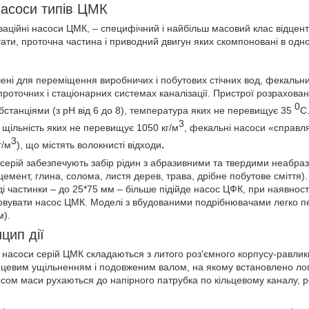
насоси типів ЦМК
аційні насоси ЦМК, – специфічний і найбільш масовий клас відцентро
ати, проточна частина і приводний двигун яких скомпоновані в одно
ні для переміщення виробничих і побутових стічних вод, фекальних
роточних і стаціонарних системах каналізації. Пристрої розрахован
0
танціями (з pH від 6 до 8), температура яких не перевищує 35
С
3
 щільність яких не перевищує 1050 кг/м
, фекальні насоси «справл
3
г/м
), що містять волокнисті відходи
.
серій забезпечують забір рідин з абразивними та твердими неабр
 цемент, глина, солома, листя дерев, трава, дрібне побутове сміття
ді частинки – до 25*75 мм – більше підійде насос ЦФК, при наявност
овувати насос ЦМК. Моделі з вбудованими подрібнювачами легко п
м).
цип дії
і насоси серій ЦМК складаються з литого роз'ємного корпусу-равлик
рцевим ущільненням і подовженим валом, на якому встановлено ло
осом маси рухаються до напірного патрубка по кільцевому каналу, 