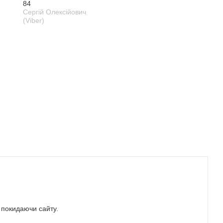
84
Сергій Олексійович
(Viber)
е покидаючи сайту.