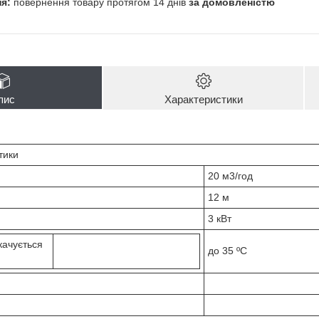
повернення товару протягом 14 днів
за домовленістю
пис
Характеристики
тики
20 м3/год
12 м
3 кВт
качується
до 35 ºС