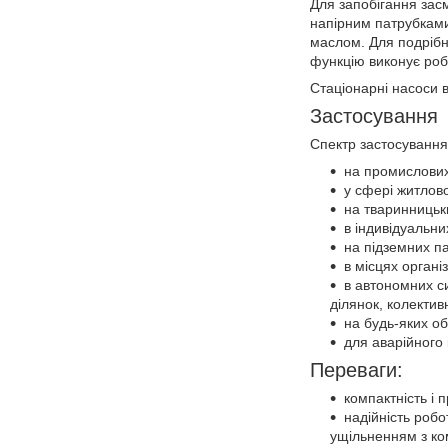
Для запобігання зас
напірним патрубками
маслом. Для подріб
функцію виконує роб
Стаціонарні насоси 
Застосування
Спектр застосування
на промислових
у сфері житлов
на тваринницьки
в індивідуальн
на підземних па
в місцях органі
в автономних си
ділянок, колектив
на будь-яких об
для аварійного 
Переваги:
компактність і 
надійність роб
ущільненням з ко