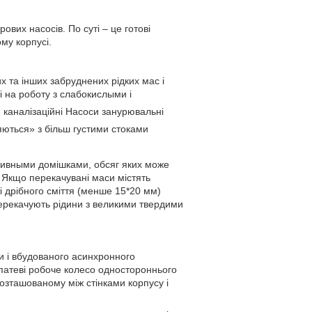
вих насосів. По суті – це готові
му корпусі.
 та інших забруднених рідких мас і
і на роботу з слабокислыми і
. каналізаційні Насоси занурювальні
яються» з більш густими стоками
азивными домішками, обсяг яких може
). Якщо перекачувані маси містять
і дрібного сміття (менше 15*20 мм)
ерекачують рідини з великими твердими
и і вбудованого асинхронного
патеві робоче колесо одностороннього
розташованому між стінками корпусу і