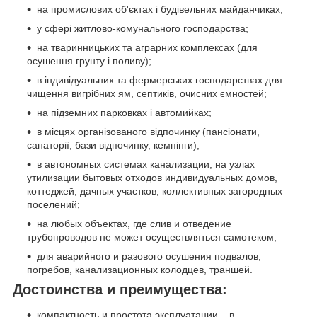
на промислових об'єктах і будівельних майданчиках;
у сфері житлово-комунального господарства;
на тваринницьких та аграрних комплексах (для
осушення грунту і поливу);
в індивідуальних та фермерських господарствах для
чищення вигрібних ям, септиків, очисних ємностей;
на підземних парковках і автомийках;
в місцях організованого відпочинку (пансіонати,
санаторії, бази відпочинку, кемпінги);
в автономных системах канализации, на узлах
утилизации бытовых отходов индивидуальных домов,
коттеджей, дачных участков, коллективных загородных
поселений;
на любых объектах, где слив и отведение
трубопроводов не может осуществляться самотеком;
для аварийного и разового осушения подвалов,
погребов, канализационных колодцев, траншей.
Достоинства и преимущества:
компактность и простота эксплуатации – в