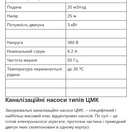
Подача
20 м3/год
Напір
25 м
Потужність двигуна
3 кВт
Напруга
380 В
Номінальний струм
6,2 А
Частота мережі
50 Гц
Температура перекачується
до 35 ºС
рідини
Каналізаційні насоси типів ЦМК
Занурювальні каналізаційні насоси ЦМК, – специфічний і
найбільш масовий клас відцентрових насосів. По суті – це
готові електронасосні агрегати, проточна частина і приводний
двигун яких скомпоновані в одному корпусі.