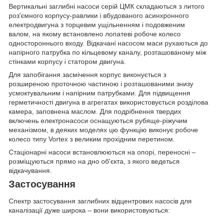
Вертикальні заглибні насоси серій ЦМК складаються з литого
роз'ємного корпусу-равлики і вбудованого асинхронного
електродвигуна з торцевим ущільненням і подовженим
валом, на якому встановлено лопатеві робоче колесо
одностороннього входу. Відкачані насосом маси рухаються до
напірного патрубка по кільцевому каналу, розташованому між
стінками корпусу і статором двигуна.
Для запобігання засмічення корпус виконується з
розширеною проточною частиною і розташованими знизу
усмоктувальним і напірним патрубками. Для підвищення
герметичності двигуна в агрегатах використовується розділова
камера, заповнена маслом. Для подрібнення твердих
включень електронасоси оснащуються рубяще-ріжучим
механізмом, в деяких моделях цю функцію виконує робоче
колесо типу Vortex з великим прохідним перетином.
Стаціонарні насоси встановлюються на опорі, переносні –
розміщуються прямо на дно об'єкта, з якого ведеться
відкачування.
Застосування
Спектр застосування заглибних відцентрових насосів для
каналізації дуже широка – вони використовуються: