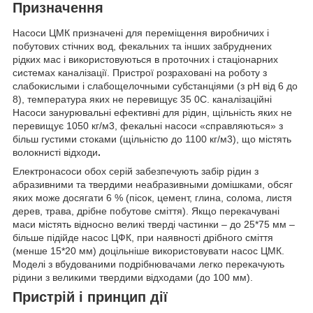
Призначення
Насоси ЦМК призначені для переміщення виробничих і
побутових стічних вод, фекальних та інших забруднених
рідких мас і використовуються в проточних і стаціонарних
системах каналізації. Пристрої розраховані на роботу з
слабокислыми і слабощелочными субстанціями (з pH від 6 до
8), температура яких не перевищує 35
0
С. каналізаційні
Насоси занурювальні ефективні для рідин, щільність яких не
перевищує 1050 кг/м
3
, фекальні насоси «справляються» з
більш густими стоками (щільністю до 1100 кг/м
3
), що містять
волокнисті відходи
.
Електронасоси обох серій забезпечують забір рідин з
абразивними та твердими неабразивными домішками, обсяг
яких може досягати 6 % (пісок, цемент, глина, солома, листя
дерев, трава, дрібне побутове сміття). Якщо перекачувані
маси містять відносно великі тверді частинки – до 25*75 мм –
більше підійде насос ЦФК, при наявності дрібного сміття
(менше 15*20 мм) доцільніше використовувати насос ЦМК.
Моделі з вбудованими подрібнювачами легко перекачують
рідини з великими твердими відходами (до 100 мм).
Пристрій і принцип дії