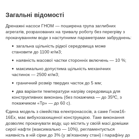
Загальні відомості
Дренажні насоси ГНОМ — поширена група заглибних
агрегатів, розрахованих на тривалу роботу без перегріву з
прокачуванням води з наступними параметрами забруднень:
загальна щільність рідкої середовища може
становити до 1100 кг/м
3
;
наявність масової частки сторонніх включень — 10 %;
максимально допустима щільність механічних
частинок — 2500 кг/м
3
;
граничний розмір твердих часток до 5 мм;
два варіанти температури нагріву середовища для
конструктивних виконань (без покажчика — до 35ºС, з
покажчиком «Тр» — до 60 с).
Єдина модель з сімейства електронасосів, а саме Гном16-
16Ex, має вибухозахищеної конструкцією. Таке виконання
дозволяє прокачувати воду, що містить у своїй масі домішки
сирої нафти (максимально — 10%), регламентується
наявність в ній сірки до 3% (у зв'язаному стані) і парафіну до