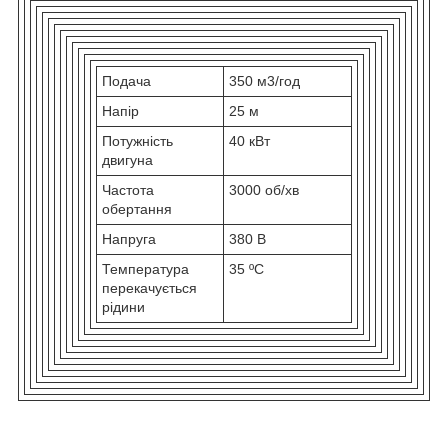
Подача
350 м3/год
Напір
25 м
Потужність
40 кВт
двигуна
Частота
3000 об/хв
обертання
Напруга
380 В
Температура
35 ºС
перекачується
рідини