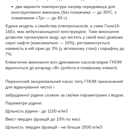
два варіанти температури нагріву середовища для
конструктивних виконань (без покажчика — до 35ºС, з
покажчиком «Тр» — до 60 с).
Єдина модель з сімейства електронасосів, а саме Гном16-
16Ex, має вибухозахищеної конструкцією. Таке виконання
дозволяє прокачувати воду, що містить у своїй масі домішки
сирої нафти (максимально — 10%), регламентується
наявність в ній сірки до 3% (у зв'язаному стані) і парафіну до
7%.
Кліматичне виконання всіх дренажних насосів марки ГНОМ
відноситься до розряду «В» (робота в помірному кліматі).
Переносний занурювальний насос типу ГНОМ призначений
для відкачування чистої і
забрудненої рідини схожою за своїми параметрами з водою.
Параметри рідини:
Щільність рідини - до 1100 кг/м3
Вміст твердих фракцій до 10% по масі
Щільність твердих фракцій - не більше 2500 кг/м3