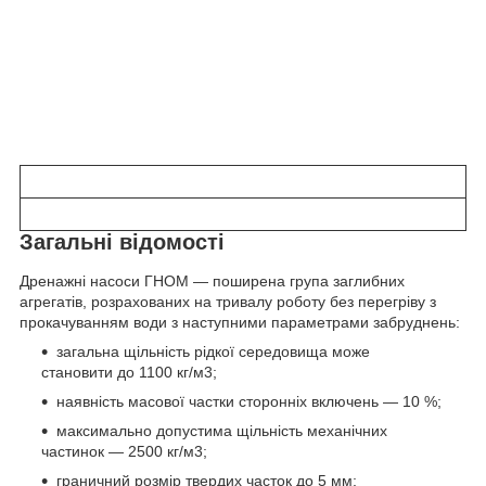
Загальні відомості
Дренажні насоси ГНОМ — поширена група заглибних
агрегатів, розрахованих на тривалу роботу без перегріву з
прокачуванням води з наступними параметрами забруднень:
загальна щільність рідкої середовища може
становити до 1100 кг/м
3
;
наявність масової частки сторонніх включень — 10 %;
максимально допустима щільність механічних
частинок — 2500 кг/м
3
;
граничний розмір твердих часток до 5 мм;