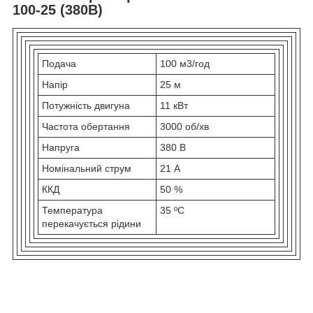
100-25 (380В)
Подача
100 м3/год
Напір
25 м
Потужність двигуна
11 кВт
Частота обертання
3000 об/хв
Напруга
380 В
Номінальний струм
21 А
ККД
50 %
Температура
35 ºС
перекачується рідини