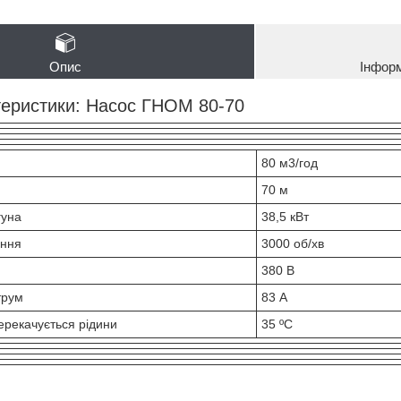
Опис
Інфор
ктеристики: Насос ГНОМ 80-70
80 м3/год
70 м
гуна
38,5 кВт
ання
3000 об/хв
380 В
трум
83 А
рекачується рідини
35 ºС