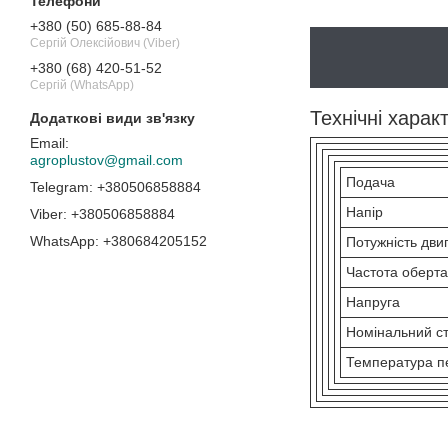
+380 (50) 685-88-84
Сергій Олексійович (Viber)
+380 (68) 420-51-52
Сергій (WhatsApp)
Технічні хара
agroplustov@gmail.com
Подача
+380506858884
Напір
+380506858884
+380684205152
Потужність дви
Частота оберт
Напруга
Номінальний с
Температура пе