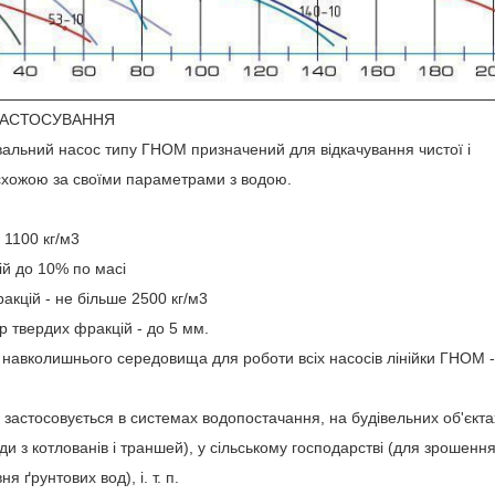
ЗАСТОСУВАННЯ
льний насос типу ГНОМ призначений для відкачування чистої і
схожою за своїми параметрами з водою.
 1100 кг/м3
ій до 10% по масі
акцій - не більше 2500 кг/м3
 твердих фракцій - до 5 мм.
навколишнього середовища для роботи всіх насосів лінійки ГНОМ -
астосовується в системах водопостачання, на будівельних об'єкта
ди з котлованів і траншей), у сільському господарстві (для зрошенн
я ґрунтових вод), і. т. п.