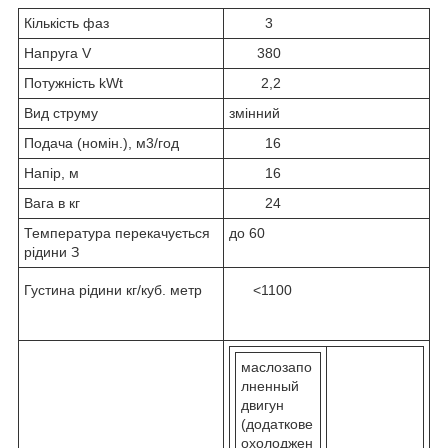
Кількість фаз
3
Напруга V
380
Потужність kWt
2,2
Вид струму
змінний
Подача (номін.), м3/год
16
Напір, м
16
Вага в кг
24
Температура перекачується
до 60
рідини З
Густина рідини кг/куб. метр
<1100
маслозапо
лненный
двигун
(додаткове
охолоджен