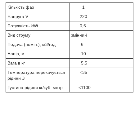
Кількість фаз
1
Напруга V
220
Потужність kWt
0,6
Вид струму
змінний
Подача (номін.), м3/год
6
Напір, м
10
Вага в кг
5,5
Температура перекачується
<35
рідини З
Густина рідини кг/куб. метр
<1100