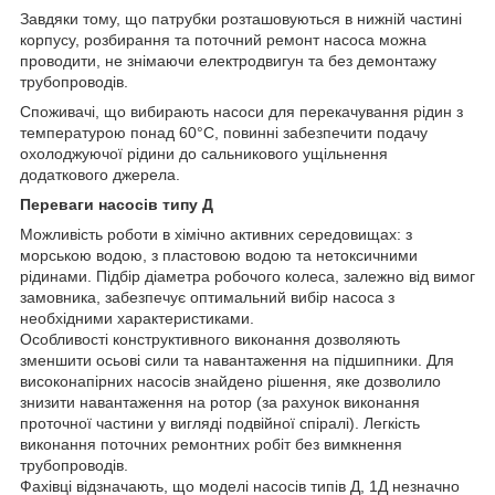
Завдяки тому, що патрубки розташовуються в нижній частині
корпусу, розбирання та поточний ремонт насоса можна
проводити, не знімаючи електродвигун та без демонтажу
трубопроводів.
Споживачі, що вибирають насоси для перекачування рідин з
температурою понад 60°С, повинні забезпечити подачу
охолоджуючої рідини до сальникового ущільнення
додаткового джерела.
Переваги насосів типу Д
Можливість роботи в хімічно активних середовищах: з
морською водою, з пластовою водою та нетоксичними
рідинами. Підбір діаметра робочого колеса, залежно від вимог
замовника, забезпечує оптимальний вибір насоса з
необхідними характеристиками.
Особливості конструктивного виконання дозволяють
зменшити осьові сили та навантаження на підшипники. Для
високонапірних насосів знайдено рішення, яке дозволило
знизити навантаження на ротор (за рахунок виконання
проточної частини у вигляді подвійної спіралі). Легкість
виконання поточних ремонтних робіт без вимкнення
трубопроводів.
Фахівці відзначають, що моделі насосів типів Д, 1Д незначно