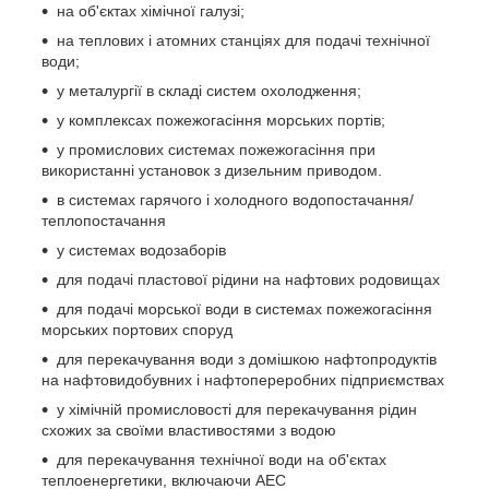
на об'єктах хімічної галузі;
на теплових і атомних станціях для подачі технічної
води;
у металургії в складі систем охолодження;
у комплексах пожежогасіння морських портів;
у промислових системах пожежогасіння при
використанні установок з дизельним приводом.
в системах гарячого і холодного водопостачання/
теплопостачання
у системах водозаборів
для подачі пластової рідини на нафтових родовищах
для подачі морської води в системах пожежогасіння
морських портових споруд
для перекачування води з домішкою нафтопродуктів
на нафтовидобувних і нафтопереробних підприємствах
у хімічній промисловості для перекачування рідин
схожих за своїми властивостями з водою
для перекачування технічної води на об'єктах
теплоенергетики, включаючи АЕС