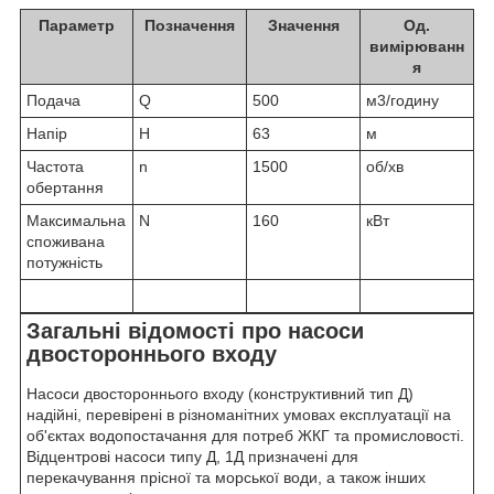
Параметр
Позначення
Значення
Од.
вимірюванн
я
Подача
Q
500
м3/годину
Напір
H
63
м
Частота
n
1500
об/хв
обертання
Максимальна
N
160
кВт
споживана
потужність
Загальні відомості про насоси
двостороннього входу
Насоси двостороннього входу (конструктивний тип Д)
надійні, перевірені в різноманітних умовах експлуатації на
об'єктах водопостачання для потреб ЖКГ та промисловості.
Відцентрові насоси типу Д, 1Д призначені для
перекачування прісної та морської води, а також інших