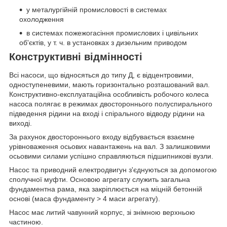
у металургійній промисловості в системах
охолодження
в системах пожежогасіння промислових і цивільних
об'єктів, у т. ч. в установках з дизельним приводом
Конструктивні відмінності
Всі насоси, що відносяться до типу Д, є відцентровими,
одноступеневими, мають горизонтально розташований вал.
Конструктивно-експлуатаційна особливість робочого колеса
насоса полягає в режимах двостороннього полуспирального
підведення рідини на вході і спірального відводу рідини на
виході.
За рахунок двостороннього входу відбувається взаємне
урівноваження осьових навантажень на вал. З залишковими
осьовими силами успішно справляються підшипникові вузли.
Насос та приводний електродвигун з'єднуються за допомогою
сполучної муфти. Основою агрегату служить загальна
фундаментна рама, яка закріплюється на міцній бетонній
основі (маса фундаменту > 4 маси агрегату).
Насос має литий чавунний корпус, зі знімною верхньою
частиною.