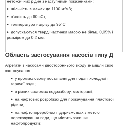
нетоксичних рідин з наступними показниками:
щільність в межах до 1100 кг/м
3
;
в'язкість до 60 сСт;
температура нагріву до 95°С;
допускаються тверді частинки масою не більш 0,05% і
розміром до 0,2 мм.
Область застосування насосів типу Д
Агрегати з насосами двостороннього входу знайшли своє
застосування:
у промисловому постачанні для подачі холодної і
гарячої води;
в різних системах водозабору, меліорації;
на нафтових розробках для прокачування пластової
рідини;
на нафтопереробних підприємствах з метою
перекачування води, що містить залишки
нафтопродуктів;