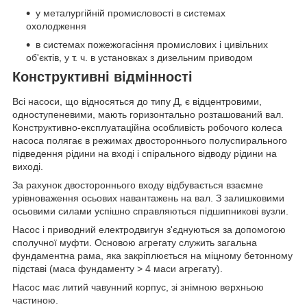
у металургійній промисловості в системах
охолодження
в системах пожежогасіння промислових і цивільних
об'єктів, у т. ч. в установках з дизельним приводом
Конструктивні відмінності
Всі насоси, що відносяться до типу Д, є відцентровими,
одноступеневими, мають горизонтально розташований вал.
Конструктивно-експлуатаційна особливість робочого колеса
насоса полягає в режимах двостороннього полуспирального
підведення рідини на вході і спірального відводу рідини на
виході.
За рахунок двостороннього входу відбувається взаємне
урівноваження осьових навантажень на вал. З залишковими
осьовими силами успішно справляються підшипникові вузли.
Насос і приводний електродвигун з'єднуються за допомогою
сполучної муфти. Основою агрегату служить загальна
фундаментна рама, яка закріплюється на міцному бетонному
підставі (маса фундаменту > 4 маси агрегату).
Насос має литий чавунний корпус, зі знімною верхньою
частиною.