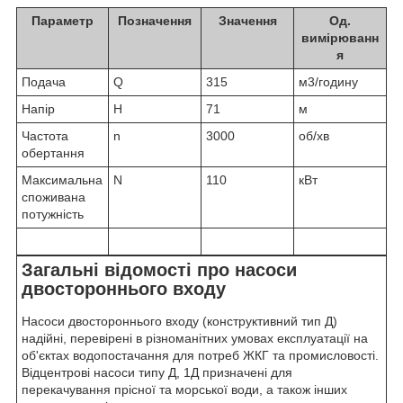
Параметр
Позначення
Значення
Од.
вимірюванн
я
Подача
Q
315
м3/годину
Напір
H
71
м
Частота
n
3000
об/хв
обертання
Максимальна
N
110
кВт
споживана
потужність
Загальні відомості про насоси
двостороннього входу
Насоси двостороннього входу (конструктивний тип Д)
надійні, перевірені в різноманітних умовах експлуатації на
об'єктах водопостачання для потреб ЖКГ та промисловості.
Відцентрові насоси типу Д, 1Д призначені для
перекачування прісної та морської води, а також інших