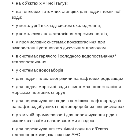
на об'єктах хімічної галузі;
на теплових і атомних станціях для подачі технічної
води;
у металургії в складі систем охолодження;
у комплексах пожежогасіння морських портів;
у промислових системах пожежогасіння при
використанні установок з дизельним приводом.
в системах гарячого і холодного водопостачання/
теплопостачання
у системах водозаборів
для подачі пластової рідини на нафтових родовищах
для подачі морської води в системах пожежогасіння
морських портових споруд
для перекачування води з домішкою нафтопродуктів
на нафтовидобувних і нафтопереробних підприємствах
у хімічній промисловості для перекачування рідин
схожих за своїми властивостями з водою
для перекачування технічної води на об'єктах
теплоенергетики, включаючи АЕС