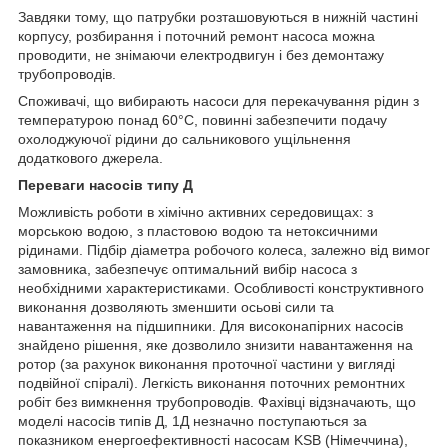
Завдяки тому, що патрубки розташовуються в нижній частині
корпусу, розбирання і поточний ремонт насоса можна
проводити, не знімаючи електродвигун і без демонтажу
трубопроводів.
Споживачі, що вибирають насоси для перекачування рідин з
температурою понад 60°С, повинні забезпечити подачу
охолоджуючої рідини до сальникового ущільнення
додаткового джерела.
Переваги насосів типу Д
Можливість роботи в хімічно активних середовищах: з
морською водою, з пластовою водою та нетоксичними
рідинами. Підбір діаметра робочого колеса, залежно від вимог
замовника, забезпечує оптимальний вибір насоса з
необхідними характеристиками. Особливості конструктивного
виконання дозволяють зменшити осьові сили та
навантаження на підшипники. Для високонапірних насосів
знайдено рішення, яке дозволило знизити навантаження на
ротор (за рахунок виконання проточної частини у вигляді
подвійної спіралі). Легкість виконання поточних ремонтних
робіт без вимкнення трубопроводів. Фахівці відзначають, що
моделі насосів типів Д, 1Д незначно поступаються за
показником енергоефективності насосам KSB (Німеччина),