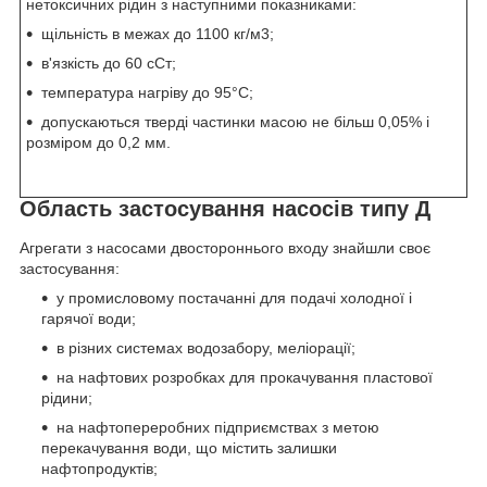
нетоксичних рідин з наступними показниками:
щільність в межах до 1100 кг/м
3
;
в'язкість до 60 сСт;
температура нагріву до 95°С;
допускаються тверді частинки масою не більш 0,05% і
розміром до 0,2 мм.
Область застосування насосів типу Д
Агрегати з насосами двостороннього входу знайшли своє
застосування:
у промисловому постачанні для подачі холодної і
гарячої води;
в різних системах водозабору, меліорації;
на нафтових розробках для прокачування пластової
рідини;
на нафтопереробних підприємствах з метою
перекачування води, що містить залишки
нафтопродуктів;