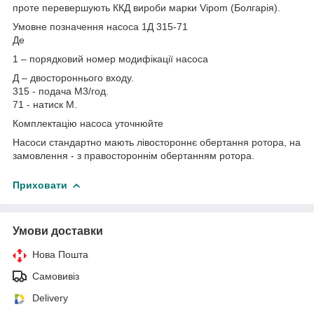
проте перевершують ККД вироби марки Vipom (Болгарія).
Умовне позначення насоса 1Д 315-71
Де
1 – порядковий номер модифікації насоса
Д – двостороннього входу.
315 - подача М3/год.
71 - натиск М.
Комплектацію насоса уточнюйте
Насоси стандартно мають лівостороннє обертання ротора, на
замовлення - з правостороннім обертанням ротора.
Приховати
Умови доставки
Нова Пошта
Самовивіз
Delivery