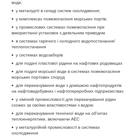
води;
у металургії в складі систем охолодження;
у комплексах пожежогасіння морських портів;
у промислових системах пожежогасіння при
використанні установок з дизельним приводом.
в системах гарячого і холодного водопостачання/
теплопостачання
у системах водозаборів
для подачі пластової рідини на нафтових родовищах
для подачі морської води в системах пожежогасіння
морських портових споруд
для перекачування води з домішкою нафтопродуктів
на нафтовидобувних і нафтопереробних підприємствах
у хімічній промисловості для перекачування рідин
схожих за своїми властивостями з водою
для перекачування технічної води на об'єктах
теплоенергетики, включаючи АЕС
у металургійній промисловості в системах
охолодження