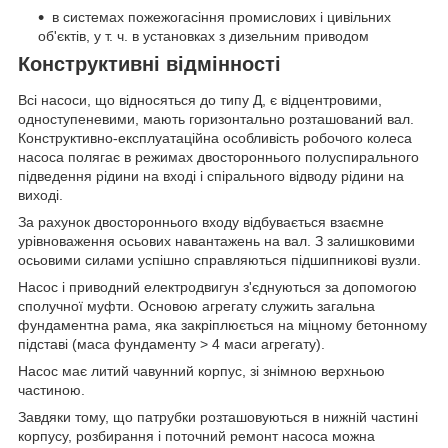
в системах пожежогасіння промислових і цивільних
об'єктів, у т. ч. в установках з дизельним приводом
Конструктивні відмінності
Всі насоси, що відносяться до типу Д, є відцентровими,
одноступеневими, мають горизонтально розташований вал.
Конструктивно-експлуатаційна особливість робочого колеса
насоса полягає в режимах двостороннього полуспирального
підведення рідини на вході і спірального відводу рідини на
виході.
За рахунок двостороннього входу відбувається взаємне
урівноваження осьових навантажень на вал. З залишковими
осьовими силами успішно справляються підшипникові вузли.
Насос і приводний електродвигун з'єднуються за допомогою
сполучної муфти. Основою агрегату служить загальна
фундаментна рама, яка закріплюється на міцному бетонному
підставі (маса фундаменту > 4 маси агрегату).
Насос має литий чавунний корпус, зі знімною верхньою
частиною.
Завдяки тому, що патрубки розташовуються в нижній частині
корпусу, розбирання і поточний ремонт насоса можна