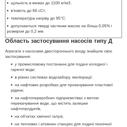
щільність в межах до 1100 кг/м
3
;
в'язкість до 60 сСт;
температура нагріву до 95°С;
допускаються тверді частинки масою не більш 0,05% і
розміром до 0,2 мм.
Область застосування насосів типу Д
Агрегати з насосами двостороннього входу знайшли своє
застосування:
у промисловому постачанні для подачі холодної і
гарячої води;
в різних системах водозабору, меліорації;
на нафтових розробках для прокачування пластової
рідини;
на нафтопереробних підприємствах з метою
перекачування води, що містить залишки
нафтопродуктів;
на об'єктах хімічної галузі;
на теплових і атомних станціях для подачі технічної