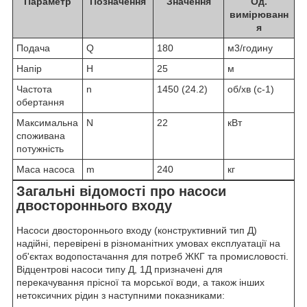
Параметр
Позначення
Значення
Од.
вимірюванн
я
Подача
Q
180
м3/годину
Напір
H
25
м
Частота
n
1450 (24.2)
об/хв (с-1)
обертання
Максимальна
N
22
кВт
споживана
потужність
Маса насоса
m
240
кг
Загальні відомості про насоси
двостороннього входу
Насоси двостороннього входу (конструктивний тип Д)
надійні, перевірені в різноманітних умовах експлуатації на
об'єктах водопостачання для потреб ЖКГ та промисловості.
Відцентрові насоси типу Д, 1Д призначені для
перекачування прісної та морської води, а також інших
нетоксичних рідин з наступними показниками: