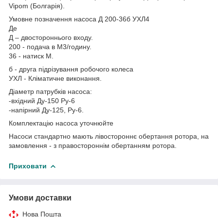
Vipom (Болгарія).
Умовне позначення насоса Д 200-36б УХЛ4
Де
Д – двостороннього входу.
200 - подача в М3/годину.
36 - натиск М.
б - друга підрізування робочого колеса
УХЛ - Кліматичне виконання.
Діаметр патрубків насоса:
-вхідний Ду-150 Ру-6
-напірний Ду-125, Ру-6.
Комплектацію насоса уточнюйте
Насоси стандартно мають лівостороннє обертання ротора, на
замовлення - з правостороннім обертанням ротора.
Приховати
Умови доставки
Нова Пошта