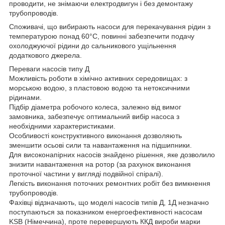
проводити, не знімаючи електродвигун і без демонтажу
трубопроводів.
Споживачі, що вибирають насоси для перекачування рідин з
температурою понад 60°С, повинні забезпечити подачу
охолоджуючої рідини до сальникового ущільнення
додаткового джерела.
Переваги насосів типу Д
Можливість роботи в хімічно активних середовищах: з
морською водою, з пластовою водою та нетоксичними
рідинами.
Підбір діаметра робочого колеса, залежно від вимог
замовника, забезпечує оптимальний вибір насоса з
необхідними характеристиками.
Особливості конструктивного виконання дозволяють
зменшити осьові сили та навантаження на підшипники.
Для високонапірних насосів знайдено рішення, яке дозволило
знизити навантаження на ротор (за рахунок виконання
проточної частини у вигляді подвійної спіралі).
Легкість виконання поточних ремонтних робіт без вимкнення
трубопроводів.
Фахівці відзначають, що моделі насосів типів Д, 1Д незначно
поступаються за показником енергоефективності насосам
KSB (Німеччина), проте перевершують ККД вироби марки