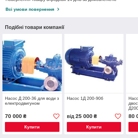
Всі умови повернення
Подібні товари компанії
Насос Д 200-36 для води з
Насос 1Д 200-90б
Насо
електродвигуном
двос
Д20
70 000
25 000
80 
₴
від
₴
Купити
Купити