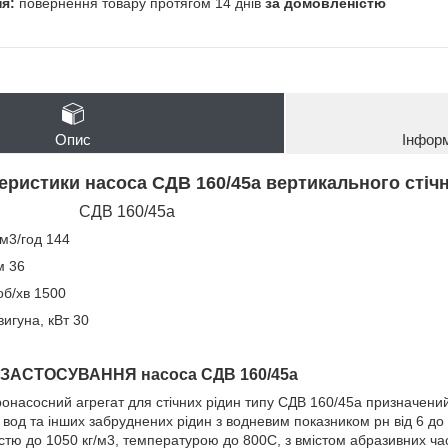
повернення товару протягом 14 днів
за домовленістю
Опис
Інфор
теристики насоса СДВ 160/45а вертикального стіч
СДВ 160/45а
м3/год 144
м 36
об/хв 1500
игуна, кВт 30
ЗАСТОСУВАННЯ насоса СДВ 160/45а
онасосний агрегат для стічних рідин типу СДВ 160/45а призначени
вод та інших забруднених рідин з водневим показником рн від 6 до 8
істю до 1050 кг/м3, температурою до 800С, з вмістом абразивних ч