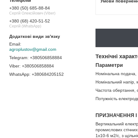
+380 (50) 685-88-84
Сергій Олексійович (Viber)
+380 (68) 420-51-52
Сергій (WhatsApp)
agroplustov@gmail.com
Технічні харак
+380506858884
Параметри
+380506858884
Номінальна подача, 
+380684205152
Номінальний напір, 
Частота обертання, 
Потужність електродв
ПРИЗНАЧЕННЯ І 
Вертикальний електр
промислових стічних 
1х10-6 м2/с, з щільн