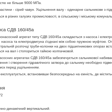
дістю не більше 9000 МПа.
частини - сірий чавун. Ущільнення валу - одинарне сальникове з пі
я в різних галузях промисловості, в сільському і міському комунал
оса СДВ 160/45а
онасосний агрегат типу СДВ 160/45а складається з насоса і електро
и насоса та електродвигуна з'єднані між собою пружною муфтою. Оп
нтральній розточці труби-колонки на двох підшипникових опорах вс
ся на вал і стопориться гайкою колпачковой.
асосних агрегатах СДВ 160/45а забезпечується сальникової набив
ння і створення гідравлічного затвора до сальнику необхідно підвес
 тиск перед ущільненням.
експлуатується, встановивши безпосередньо на ємність, де містить
ння
У2
тічно-динамічний вертикальний.