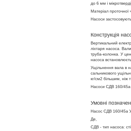
до 6 мм і мікротвер
Матеріал проточної 
Насоси застосовуютьс
Конструкція нас
Вертикальний електр
ліхтаря насоса. Вал
труба-колонка. У це
насоса встановлюєть
Ущільнення вала в н
сальникового ущільне
кг/см2 більшим, ніж
Насоси СДВ 160/45а 
Умовні позначе
Насос СДВ 160/45а 
Де,
СДВ - тип насоса: с