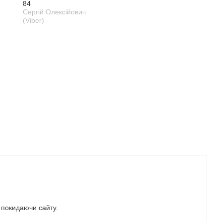
84
Сергій Олексійович
(Viber)
е покидаючи сайту.