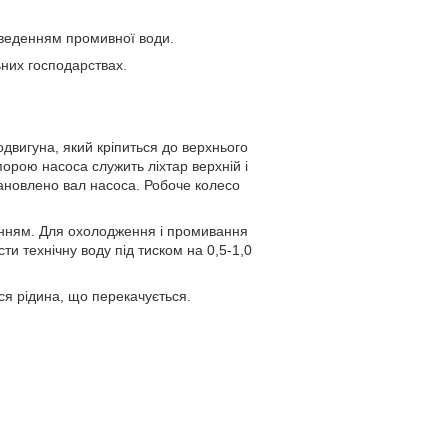
дведенням промивної води.
ьних господарствах.
двигуна, який кріпиться до верхнього
орою насоса служить ліхтар верхній і
тановлено вал насоса. Робоче колесо
анням. Для охолодження і промивання
ти технічну воду під тиском на 0,5-1,0
ся рідина, що перекачується.