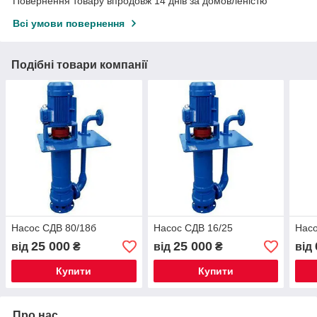
Повернення товару впродовж 14 днів за домовленістю
Всі умови повернення
Подібні товари компанії
Насос СДВ 80/18б
Насос СДВ 16/25
Насо
25 000
25 000
від
₴
від
₴
від
Купити
Купити
Про нас