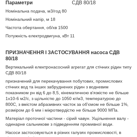
Параметри
СДВ 80/18
Номінальна подача, м3/год 80
Номінальний напір, м 18
Частота обертання, об/хв 1500
Потужність електродвигуна, кВт 11
ПРИЗНАЧЕННЯ І ЗАСТОСУВАННЯ насоса СДВ
80/18
Вертикальний електронасосний агрегат для стічних рідин типу
СДВ 80/18
призначений для перекачування побутових, промислових
стічних вод та інших забруднених рідин з водневим
показником рн від 6 до 8,5, кінематичною в'язкістю не більше
1х10-6 м2/с, з щільністю до 1050 кг/м3, температурою до
800С, з вмістом абразивних часток за об'ємом не більше 1%,
розміром до 6 мм і мікротвердістю не більше 9000 МПа.
Матеріал проточної частини - сірий чавун. Ущільнення валу -
одинарне сальникове з підведенням промивної води.
Насоси застосовуються в різних галузях промисловості, в