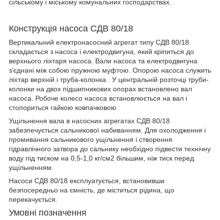
сільському і міському комунальних господарствах.
Конструкція насоса СДВ 80/18
Вертикальний електронасосний агрегат типу СДВ 80/18
складається з насоса і електродвигуна, який кріпиться до
верхнього ліхтаря насоса. Вали насоса та електродвигуна
з'єднані між собою пружною муфтою. Опорою насоса служить
ліхтар верхній і труба-колонка . У центральній розточці труби-
колонки на двох підшипникових опорах встановлено вал
насоса. Робоче колесо насоса встановлюється на вал і
стопориться гайкою ковпачковою
Ущільнення вала в насосних агрегатах СДВ 80/18
забезпечується сальникової набиванням. Для охолодження і
промивання сальникового ущільнення і створення
гідравлічного затвора до сальнику необхідно підвести технічну
воду під тиском на 0,5-1,0 кг/см2 більшим, ніж тиск перед
ущільненням.
Насоси СДВ 80/18 експлуатується, встановивши
безпосередньо на ємність, де міститься рідина, що
перекачується.
Умовні позначення