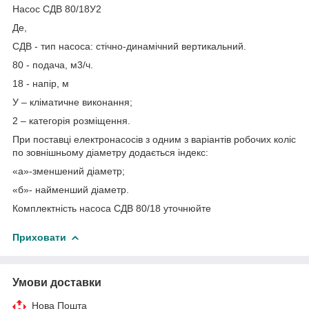
Насос СДВ 80/18У2
Де,
СДВ - тип насоса: стічно-динамічний вертикальний.
80 - подача, м3/ч.
18 - напір, м
У – кліматичне виконання;
2 – категорія розміщення.
При поставці електронасосів з одним з варіантів робочих коліс
по зовнішньому діаметру додається індекс:
«а»-зменшений діаметр;
«б»- найменший діаметр.
Комплектність насоса СДВ 80/18 уточнюйте
Приховати
Умови доставки
Нова Пошта