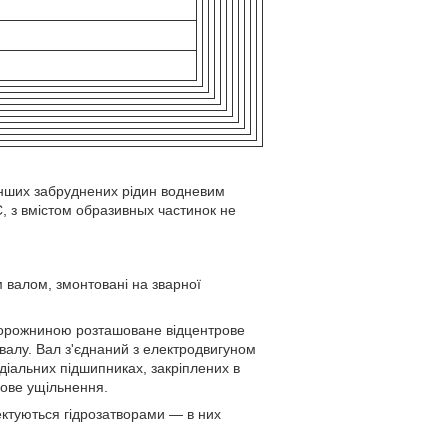
інших забруднених рідин водневим
С, з вмістом образивных частинок не
м валом, змонтовані на зварної
 порожниною розташоване відцентрове
валу. Вал з'єднаний з електродвигуном
діальних підшипниках, закріплених в
кове ущільнення.
ктуються гідрозатворами — в них