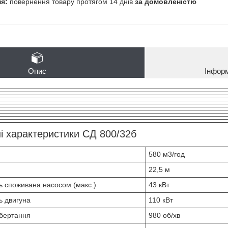
повернення товару протягом 14 днів
за домовленістю
Опис
Інфор
ні характеристики СД 800/32б
580 м3/год
22,5 м
ь споживана насосом (макс.)
43 кВт
ь двигуна
110 кВт
обертання
980 об/хв