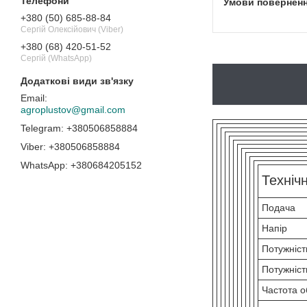
+380 (50) 685-88-84
Сергій Олексійович (Viber)
+380 (68) 420-51-52
Сергій (WhatsApp)
agroplustov@gmail.com
+380506858884
+380506858884
+380684205152
Техніч
Подача
Напір
Потужніст
Потужніст
Частота 