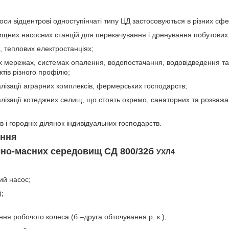
оси відцентрові одноступінчаті типу ЦД застосовуються в різних сфе
ищних насосних станцій для перекачування і дренування побутових 
, теплових електростанціях;
их мережах, системах опалення, водопостачання, водовідведення т
тів різного профілю;
лізації аграрних комплексів, фермерських господарств;
алізації котеджних селищ, що стоять окремо, санаторних та розважа
в і городніх ділянок індивідуальних господарств.
ення
ічно-масних середовищ СД 800/32б
УХЛ4
ий насос;
);
ня робочого колеса (б –друга обточування р. к.),