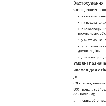
Застосування
Стічно-динамічні нас
на міських, сел
на водоканалах
в каналізаційн
промислових об'єк
у системах кана
у системах кан
домоволодінь;
для поливу саді
Умовні познач
насоса для ст
де,
СД - стічно-динамічн
800 - подача (м3/год
32 - напір (м);
а — перша обточуван