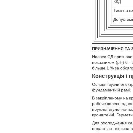
ККД
Тиск на в
Допустими
ПРИЗНАЧЕННЯ ТА
Насоси СД призначен
показником (рН) 6 -
більше 1 % за обсяг
Конструкція і 
Основні вузли елект
фундаментній рамі.
В закріпленому на к
робоче колесо однос
пружної втулочно-па
кронштейні. Гермети
Для охолодження сал
подається технічна в