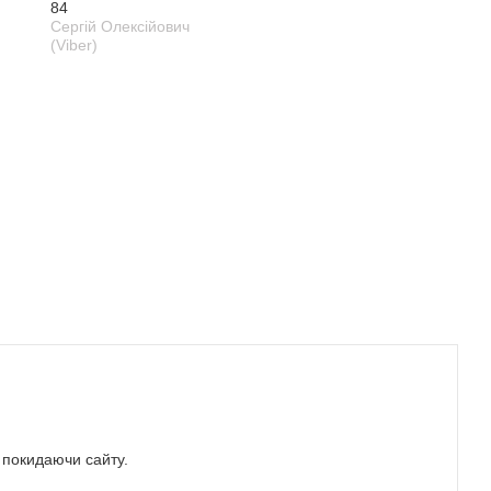
84
Сергій Олексійович
(Viber)
е покидаючи сайту.