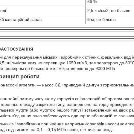
66 %
ході
2,5 кгс/см2, не більше
й кавітаційний запас
6 м, не більше
 ЗАСТОСУВАННЯ
і для перекачування міських і виробничих стічних, фекальних вод 
 8,5, щільністю яких не перевищує 1050 кг/м3, температурою до 80°
ом, розміром не більше 5 мм і мікротвердістю до 9000 МПа.
принцип роботи
ронасосні агрегати —
насос СД
і приводний двигун з горизонтальни
ронштейні литому чавунному корпусі з спіралеподібної проточною
тороннього входу закритого типу, встановлене на торці приводного 
льцевої муфти (або муфтою іншого типу) і встановлений на двох ра
чність з'єднання вала забезпечують одинарне або подвійне сальни
ьників і запобігання поширення неприємних запахів насоси компле
ода під тиском, на 0,1 – 0,15 МПа вище, ніж тиск на вході.