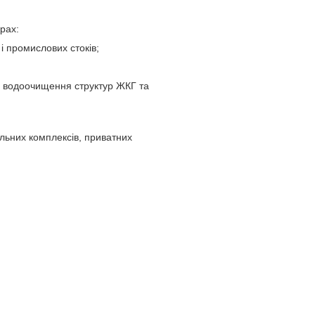
рах:
і промислових стоків;
а водоочищення структур ЖКГ та
льних комплексів, приватних